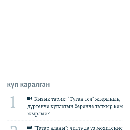
күп каралган
1
Кызык тарих: "Туган тел" җырының
дүртенче куплетын беренче тапкыр кем
җырлый?
"Татар аланы": читтә дә үз мохитеңне