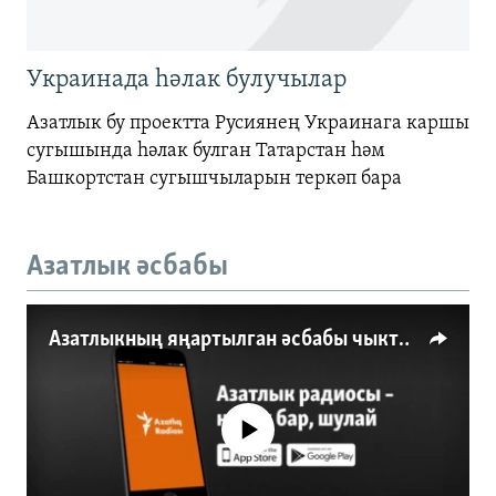
Украинада һәлак булучылар
Азатлык бу проектта Русиянең Украинага каршы
сугышында һәлак булган Татарстан һәм
Башкортстан сугышчыларын теркәп бара
Азатлык әсбабы
Азатлыкның яңартылган әсбабы чыкты
No media source currently available