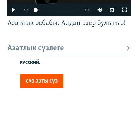
0:00
0:59
Азатлык әсбабы. Алдан әзер булыгыз!
Азатлык сүзлеге