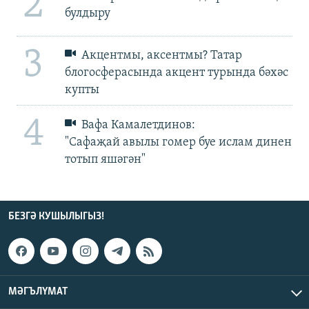
2
булдыру
3
Акцентмы, аксентмы? Татар
блогосферасында акцент турында бәхәс
купты
4
Вафа Камалетдинов:
"Сафаҗай авылы гомер буе ислам динен
тотып яшәгән"
БЕЗГӘ КУШЫЛЫГЫЗ!
МӘГЪЛҮМАТ