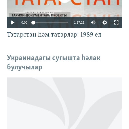
Auto
0:00
1:17:21
240p
Татарстан һәм татарлар: 1989 ел
360p
480p
Auto
240p
360p
480p
Украинадагы сугышта һәлак
720p
булучылар
720p
1080p
1080p