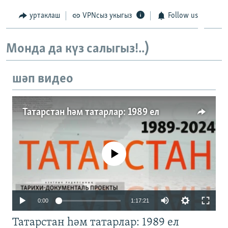
уртаклаш
VPNсыз укыгыз
Follow us
Монда да күз салыгыз!..)
шәп видео
Татарстан һәм татарлар: 1989 ел
No media source currently available
Auto
0:00
1:17:21
240p
Татарстан һәм татарлар: 1989 ел