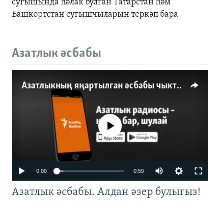
сугышында һәлак булган Татарстан һәм
Башкортстан сугышчыларын теркәп бара
Азатлык әсбабы
Азатлыкның яңартылган әсбабы чыкты
No media source currently available
0:00
0:59
Азатлык әсбабы. Алдан әзер булыгыз!