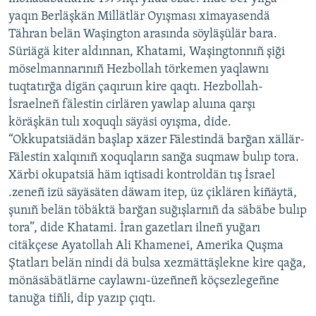
ДИНИ ТОРМЫШ
yaqın Berläşkän Millätlär Oyışması ximayasendä
ӘЙДӘ ONLINE
Tähran belän Waşington arasında söyläşülär bara.
ПӘРӘВЕЗ
IDEL.РЕАЛИИ
Süriägä kiter aldınnan, Khatami, Waşingtonnıñ şiği
ФӘН-ФӘСМӘТӘН
möselmannarınıñ Hezbollah törkemen yaqlawnı
tuqtatırğa digän çaqıruın kire qaqtı. Hezbollah-
БЕЗГӘ КУШЫЛЫГЫЗ!
КИНОХАНӘ
İsraelneñ fälestin cirlären yawlap aluına qarşı
köräşkän tulı xoquqlı säyäsi oyışma, dide.
“Okkupatsiädän başlap xäzer Fälestindä barğan xällär-
БАШКА ТЕЛЛӘРДӘ
Fälestin xalqınıñ xoquqların sanğa suqmaw bulıp tora.
Xärbi okupatsiä häm iqtisadi kontroldän tış İsrael
.zeneñ izü säyäsäten däwam itep, üz çiklären kiñäytä,
şunıñ belän töbäktä barğan suğışlarnıñ da säbäbe bulıp
tora”, dide Khatami. İran gazetları ilneñ yuğarı
citäkçese Ayatollah Ali Khamenei, Amerika Quşma
Ştatları belän nindi dä bulsa xezmättäşlekne kire qağa,
mönäsäbätlärne caylawnı-üzeñneñ köçsezlegeñne
tanuğa tiñli, dip yazıp çıqtı.