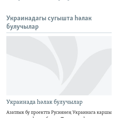
360p
480p
Auto
240p
360p
480p
Украинадагы сугышта һәлак
720p
булучылар
720p
1080p
1080p
Украинада һәлак булучылар
Азатлык бу проектта Русиянең Украинага каршы