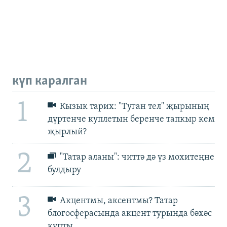
күп каралган
1
Кызык тарих: "Туган тел" җырының
дүртенче куплетын беренче тапкыр кем
җырлый?
2
"Татар аланы": читтә дә үз мохитеңне
булдыру
3
Акцентмы, аксентмы? Татар
блогосферасында акцент турында бәхәс
купты