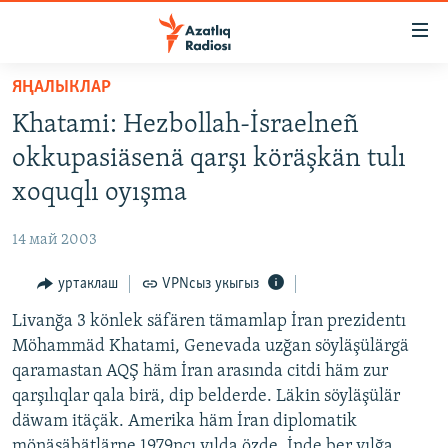
Accessibility
links
төп
ЯҢАЛЫКЛАР
эчтәлек
ЯҢАЛЫКЛАР
Khatami: Hezbollah-İsraelneñ
төп
БАШКОРТСТАН
меню
okkupasiäsenä qarşı köräşkän tulı
ТАТАРСТАН
эзләү
xoquqlı oyışma
КЫРЫМ
14 май 2003
ТАТАР-БАШКОРТ ДӨНЬЯСЫ
уртаклаш
VPNсыз укыгыз
СУГЫШ
Livanğa 3 könlek säfären tämamlap İran prezidentı
БЕЗНЕ ТОМАЛАДЫЛАР
Möhammäd Khatami, Genevada uzğan söyläşülärgä
ШӘЛКЕМНӘР
qaramastan AQŞ häm İran arasında citdi häm zur
ДӨНЬЯ ХӘЛЛӘРЕ
qarşılıqlar qala birä, dip belderde. Läkin söyläşülär
ӘҢГӘМӘ
däwam itäçäk. Amerika häm İran diplomatik
ТАТАРЧА ПОДКАСТ
КОММЕНТАР
mönäsäbätlärne 1979nçı yılda özde. İnde ber yılğa