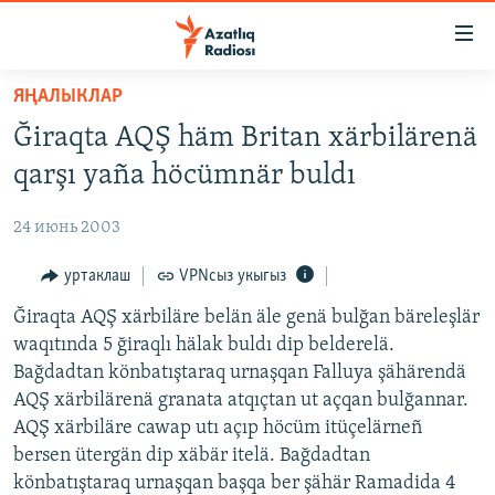
Accessibility
links
төп
ЯҢАЛЫКЛАР
эчтәлек
ЯҢАЛЫКЛАР
Ğiraqta AQŞ häm Britan xärbilärenä
төп
БАШКОРТСТАН
меню
qarşı yaña höcümnär buldı
ТАТАРСТАН
эзләү
24 июнь 2003
КЫРЫМ
ТАТАР-БАШКОРТ ДӨНЬЯСЫ
уртаклаш
VPNсыз укыгыз
СУГЫШ
Ğiraqta AQŞ xärbiläre belän äle genä bulğan bäreleşlär
waqıtında 5 ğiraqlı hälak buldı dip belderelä.
БЕЗНЕ ТОМАЛАДЫЛАР
Bağdadtan könbatıştaraq urnaşqan Falluya şähärendä
ШӘЛКЕМНӘР
AQŞ xärbilärenä granata atqıçtan ut açqan bulğannar.
AQŞ xärbiläre cawap utı açıp höcüm itüçelärneñ
ДӨНЬЯ ХӘЛЛӘРЕ
ӘҢГӘМӘ
bersen ütergän dip xäbär itelä. Bağdadtan
ТАТАРЧА ПОДКАСТ
КОММЕНТАР
könbatıştaraq urnaşqan başqa ber şähär Ramadida 4