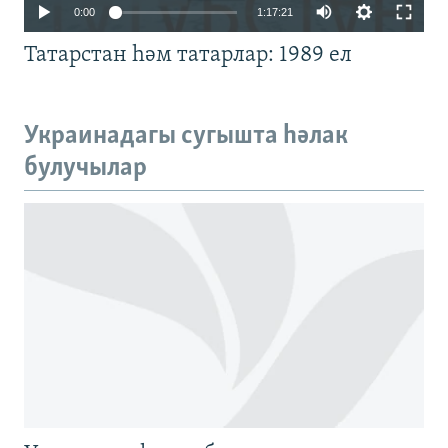
Auto
0:00
1:17:21
240p
Татарстан һәм татарлар: 1989 ел
360p
480p
Auto
240p
360p
480p
Украинадагы сугышта һәлак
720p
булучылар
720p
1080p
1080p