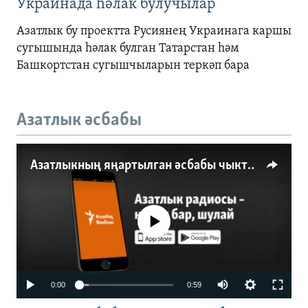
Украинада һәлак булучылар
Азатлык бу проектта Русиянең Украинага каршы
сугышында һәлак булган Татарстан һәм
Башкортстан сугышчыларын теркәп бара
Азатлык әсбабы
Азатлыкның яңартылган әсбабы чыкты
No media source currently available
0:00
0:59