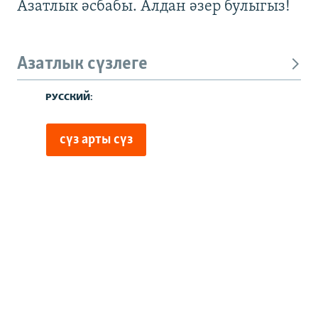
Азатлык әсбабы. Алдан әзер булыгыз!
Азатлык сүзлеге