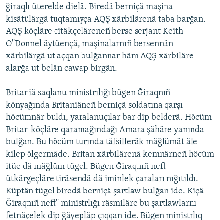
ğiraqlı üterelde dielä. Biredä berniçä maşina
ДИНИ ТОРМЫШ
ӘЙДӘ ONLINE
kisätülärgä tuqtamıyça AQŞ xärbilärenä taba barğan.
ПӘРӘВЕЗ
AQŞ köçläre citäkçeläreneñ berse serjant Keith
IDEL.РЕАЛИИ
O''Donnel äytüençä, maşinalarnıñ bersennän
ФӘН-ФӘСМӘТӘН
xärbilärgä ut açqan bulğannar häm AQŞ xärbiläre
БЕЗГӘ КУШЫЛЫГЫЗ!
КИНОХАНӘ
alarğa ut belän cawap birgän.
Britaniä saqlanu ministrılığı bügen Ğiraqnıñ
könyağında Britaniäneñ berniçä soldatına qarşı
БАШКА ТЕЛЛӘРДӘ
höcümnär buldı, yaralanuçılar bar dip belderä. Höcüm
Britan köçläre qaramağındağı Amara şähäre yanında
bulğan. Bu höcüm turında täfsilleräk mäğlümät äle
kilep ölgermäde. Britan xärbilärenä kemnärneñ höcüm
itüe dä mäğlüm tügel. Bügen Ğiraqnıñ neft
ütkärgeçläre tiräsendä dä iminlek çaraları nığıtıldı.
Küptän tügel biredä berniçä şartlaw bulğan ide. Kiçä
Ğiraqnıñ neft'' ministrlığı räsmiläre bu şartlawlarnı
fetnäçelek dip ğäyepläp çıqqan ide. Bügen ministrlıq