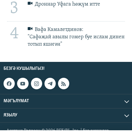
3
Дроннар Уфага һөҗүм итте
4
Вафа Камалетдинов:
"Сафаҗай авылы гомер буе ислам динен
тотып яшәгән"
БЕЗГӘ КУШЫЛЫГЫЗ!
МӘГЪЛҮМАТ
ЯЗЫЛУ
Азатлык Радиосы © 2026 RFE/RL, Inc. | Бар хокуклар