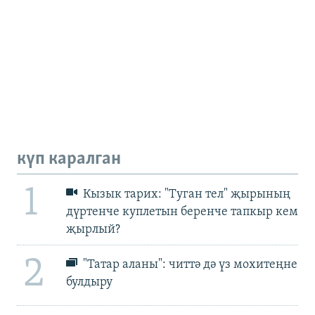
күп каралган
1
Кызык тарих: "Туган тел" җырының
дүртенче куплетын беренче тапкыр кем
җырлый?
2
"Татар аланы": читтә дә үз мохитеңне
булдыру