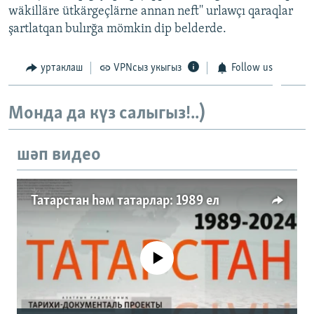
wäkilläre ütkärgeçlärne annan neft'' urlawçı qaraqlar
şartlatqan bulırğa mömkin dip belderde.
уртаклаш
VPNсыз укыгыз
Follow us
Монда да күз салыгыз!..)
шәп видео
Татарстан һәм татарлар: 1989 ел
No media source currently available