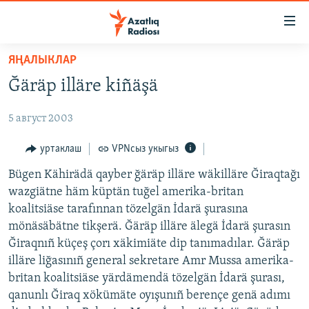
Accessibility
links
төп
ЯҢАЛЫКЛАР
эчтәлек
ЯҢАЛЫКЛАР
Ğäräp illäre kiñäşä
төп
БАШКОРТСТАН
меню
5 август 2003
ТАТАРСТАН
эзләү
КЫРЫМ
уртаклаш
VPNсыз укыгыз
ТАТАР-БАШКОРТ ДӨНЬЯСЫ
Bügen Kähirädä qayber ğäräp illäre wäkilläre Ğiraqtağı
wazgiätne häm küptän tuğel amerika-britan
СУГЫШ
koalitsiäse tarafınnan tözelgän İdarä şurasına
БЕЗНЕ ТОМАЛАДЫЛАР
mönäsäbätne tikşerä. Ğäräp illäre älegä İdarä şurasın
Ğiraqnıñ küçeş çorı xäkimiäte dip tanımadılar. Ğäräp
ШӘЛКЕМНӘР
illäre liğasınıñ general sekretare Amr Mussa amerika-
ДӨНЬЯ ХӘЛЛӘРЕ
ӘҢГӘМӘ
britan koalitsiäse yärdämendä tözelgän İdarä şurası,
qanunlı Ğiraq xökümäte oyışunıñ berençe genä adımı
ТАТАРЧА ПОДКАСТ
КОММЕНТАР