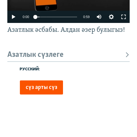
0:00
0:59
Азатлык әсбабы. Алдан әзер булыгыз!
Азатлык сүзлеге