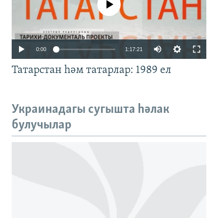
No media source currently available
Auto
0:00
1:17:21
240p
Татарстан һәм татарлар: 1989 ел
360p
480p
Auto
240p
360p
480p
Украинадагы сугышта һәлак
720p
булучылар
720p
1080p
1080p