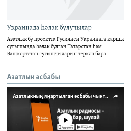
Украинада һәлак булучылар
Азатлык бу проектта Русиянең Украинага каршы
сугышында һәлак булган Татарстан һәм
Башкортстан сугышчыларын теркәп бара
Азатлык әсбабы
Азатлыкның яңартылган әсбабы чыкты
No media source currently available