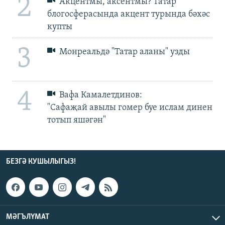
2
Акцентмы, аксентмы? Татар
блогосферасында акцент турында бәхәс
купты
3
Монреальдә "Татар аланы" узды
4
Вафа Камалетдинов:
"Сафаҗай авылы гомер буе ислам динен
тотып яшәгән"
БЕЗГӘ КУШЫЛЫГЫЗ!
МӘГЪЛҮМАТ