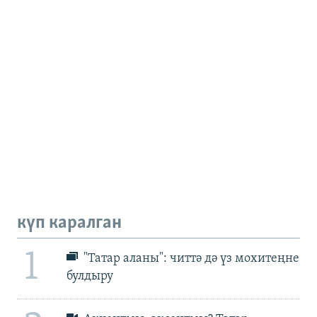
күп каралган
1
"Татар аланы": читтә дә үз мохитеңне
булдыру