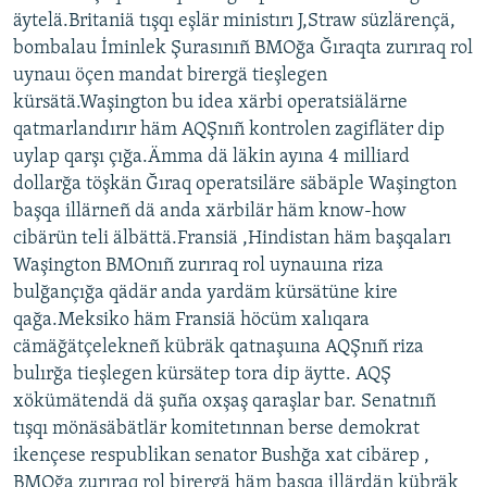
äytelä.Britaniä tışqı eşlär ministırı J,Straw süzlärençä,
bombalau İminlek Şurasınıñ BMOğa Ğıraqta zurıraq rol
uynauı öçen mandat birergä tieşlegen
kürsätä.Waşington bu idea xärbi operatsiälärne
qatmarlandırır häm AQŞnıñ kontrolen zagifläter dip
uylap qarşı çığa.Ämma dä läkin ayına 4 milliard
dollarğa töşkän Ğıraq operatsiläre säbäple Waşington
başqa illärneñ dä anda xärbilär häm know-how
cibärün teli älbättä.Fransiä ,Hindistan häm başqaları
Waşington BMOnıñ zurıraq rol uynauına riza
bulğançığa qädär anda yardäm kürsätüne kire
qağa.Meksiko häm Fransiä höcüm xalıqara
cämäğätçelekneñ kübräk qatnaşuına AQŞnıñ riza
bulırğa tieşlegen kürsätep tora dip äytte. AQŞ
xökümätendä dä şuña oxşaş qaraşlar bar. Senatnıñ
tışqı mönäsäbätlär komitetınnan berse demokrat
ikençese respublikan senator Bushğa xat cibärep ,
BMOğa zurıraq rol birergä häm başqa illärdän kübräk