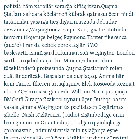
politsiä häm xärbilär sorarğa kiñäş itkän.Quşma
Ştatları xalıqara köçlärneñ kübräk qatnaşuı öçen nindi
taşlamalar yasarğa tieş digän mävzuda debatlar
dewam itä,Waşingtonda Yaqın Könçığış İnstitutında
terrornı tikşerüçe belgeç Raymond Tanter fikerençä
(audio) Fransiä kebek berektäşlär BMO
başkvartirasınıñ şartlatıluınnan soñ Waşington-London
şartların qabul itäçäklär. Minemçä bombalauı
tözekländerü protsesında Quşma Ştatlarınıñ rolen
quätländeräçäk. Başqaları da quşılaçaq. Ämma här
kem Tanter fikeren urtaqlaşmıy. Elek Kosovoda xezmät
itkän AQŞ armiäse generale William Nash qaraşınça
BMOnıñ Ğıraqta üzäk rol uynauı öçen Bushqa basım
yasala ,ämma Waşington üz pozitsiäsen üzgärtmäs
şikelle. Nash süzlärençä (audio) sişämbedäge orım
häm ğomumän Ğıraqta duçar bulğan qıyınlıqlarğa
qaramastan , administratsiä min uylağança eşne
internatsionalläşterü öçen kiräkle tırışlıqnı kürsätmi.