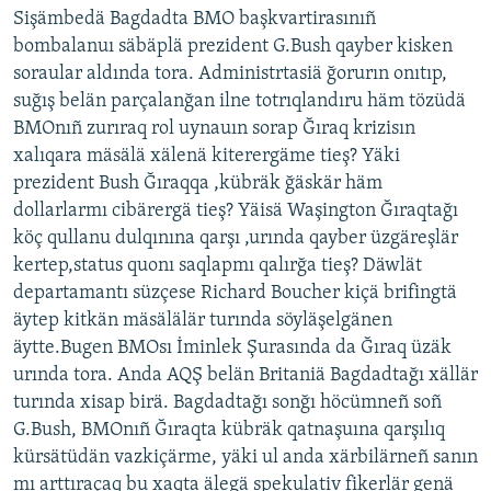
Sişämbedä Bagdadta BMO başkvartirasınıñ
ДИНИ ТОРМЫШ
ӘЙДӘ ONLINE
bombalanuı säbäplä prezident G.Bush qayber kisken
ПӘРӘВЕЗ
soraular aldında tora. Administrtasiä ğorurın onıtıp,
IDEL.РЕАЛИИ
suğış belän parçalanğan ilne totrıqlandıru häm tözüdä
ФӘН-ФӘСМӘТӘН
BMOnıñ zurıraq rol uynauın sorap Ğıraq krizisın
БЕЗГӘ КУШЫЛЫГЫЗ!
КИНОХАНӘ
xalıqara mäsälä xälenä kiterergäme tieş? Yäki
prezident Bush Ğıraqqa ,kübräk ğäskär häm
dollarlarmı cibärergä tieş? Yäisä Waşington Ğıraqtağı
köç qullanu dulqınına qarşı ,urında qayber üzgäreşlär
БАШКА ТЕЛЛӘРДӘ
kertep,status quonı saqlapmı qalırğa tieş? Däwlät
departamantı süzçese Richard Boucher kiçä brifingtä
äytep kitkän mäsälälär turında söyläşelgänen
äytte.Bugen BMOsı İminlek Şurasında da Ğıraq üzäk
urında tora. Anda AQŞ belän Britaniä Bagdadtağı xällär
turında xisap birä. Bagdadtağı sonğı höcümneñ soñ
G.Bush, BMOnıñ Ğıraqta kübräk qatnaşuına qarşılıq
kürsätüdän vazkiçärme, yäki ul anda xärbilärneñ sanın
mı arttıraçaq bu xaqta älegä spekulativ fikerlär genä