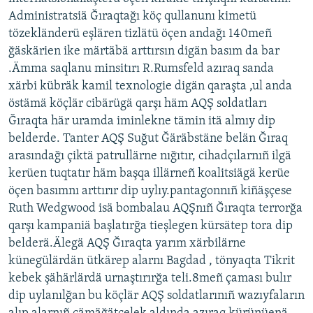
Administratsiä Ğıraqtağı köç qullanunı kimetü
tözekländerü eşlären tizlätü öçen andağı 140meñ
ğäskärien ike märtäbä arttırsın digän basım da bar
.Ämma saqlanu minsitırı R.Rumsfeld azıraq sanda
xärbi kübräk kamil texnologie digän qaraşta ,ul anda
östämä köçlär cibärügä qarşı häm AQŞ soldatları
Ğıraqta här uramda iminlekne tämin itä almıy dip
belderde. Tanter AQŞ Suğut Ğäräbstäne belän Ğıraq
arasındağı çiktä patrullärne nığıtır, cihadçılarnıñ ilgä
kerüen tuqtatır häm başqa illärneñ koalitsiägä kerüe
öçen basımnı arttırır dip uylıy.pantagonnıñ kiñäşçese
Ruth Wedgwood isä bombalau AQŞnıñ Ğıraqta terrorğa
qarşı kampaniä başlatırğa tieşlegen kürsätep tora dip
belderä.Älegä AQŞ Ğıraqta yarım xärbilärne
künegülärdän ütkärep alarnı Bagdad , tönyaqta Tikrit
kebek şähärlärdä urnaştırırğa teli.8meñ çaması bulır
dip uylanılğan bu köçlär AQŞ soldatlarınıñ wazıyfaların