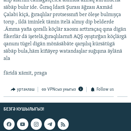
alıp alarnıñ cämäğätçelek aldında azıraq kürünüenä
säbäp bulır ide. Ğıraq İdarä Şurası äğzası Axmäd
Çalabi kiçä, ğıraqlılar protsessnıñ ber öleşe bulmıyça
torıp , ildä iminlek tämin itelä almıy dip belderde
.Ämma yaña qorallı köçlär xaosnı arttıraçaq qına digän
fikerlär dä işetelä,ğıraqlılarnıñ AQŞ oyıştırğan köçlärgä
qanunı tügel digän mönäsäbäte qarşılıq kürsätügä
säbäp bula,häm kiñäyep watandaşlar suğışına äylänä
ala
färidä xämit, praga
уртаклаш
VPNсыз укыгыз
Follow us
БЕЗГӘ КУШЫЛЫГЫЗ!