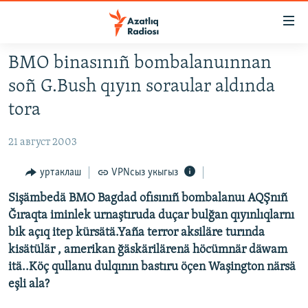
Accessibility
links
төп
BMO binasınıñ bombalanuınnan
эчтәлек
ЯҢАЛЫКЛАР
soñ G.Bush qıyın soraular aldında
төп
БАШКОРТСТАН
меню
tora
ТАТАРСТАН
эзләү
21 август 2003
КЫРЫМ
ТАТАР-БАШКОРТ ДӨНЬЯСЫ
уртаклаш
VPNсыз укыгыз
СУГЫШ
Sişämbedä BMO Bagdad ofısınıñ bombalanuı AQŞnıñ
Ğıraqta iminlek urnaştıruda duçar bulğan qıyınlıqlarnı
БЕЗНЕ ТОМАЛАДЫЛАР
bik açıq itep kürsätä.Yaña terror aksiläre turında
ШӘЛКЕМНӘР
kisätülär , amerikan ğäskärilärenä höcümnär däwam
itä..Köç qullanu dulqının bastıru öçen Waşington närsä
ДӨНЬЯ ХӘЛЛӘРЕ
ӘҢГӘМӘ
eşli ala?
ТАТАРЧА ПОДКАСТ
КОММЕНТАР