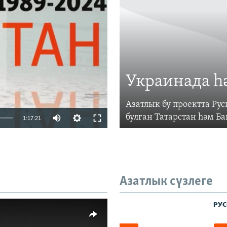
vailable
Украинада һ
Азатлык бу проектта Р
Auto
булган Татарстан һәм Б
1:17:21
240p
360p
480p
Азатлык сүзлеге
720p
480p
1080p