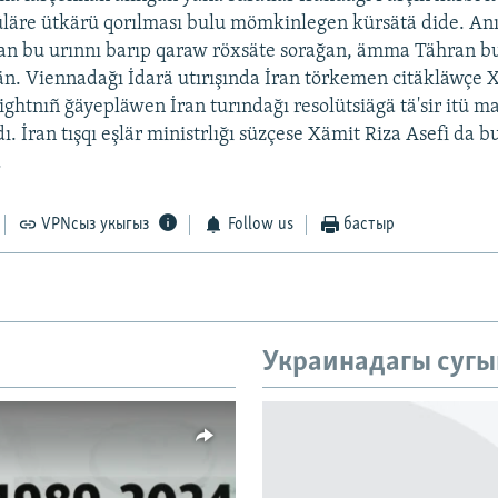
läre ütkärü qorılması bulu mömkinlegen kürsätä dide. An
an bu urınnı barıp qaraw röxsäte sorağan, ämma Tähran 
. Viennadağı İdarä utırışında İran törkemen citäkläwçe 
ghtnıñ ğäyepläwen İran turındağı resolütsiägä tä'sir itü m
ı. İran tışqı eşlär ministrlığı süzçese Xämit Riza Asefi da b
.
VPNсыз укыгыз
Follow us
бастыр
Украинадагы сугы