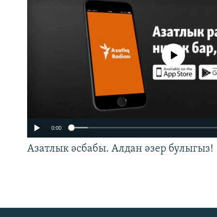
No media source currently a
0:00
Азатлык әсбабы. Алдан әзер булыгыз!