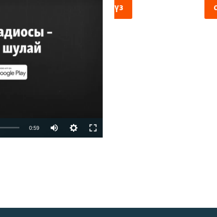
киңлек
vailable
0:59