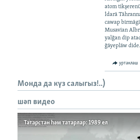
ДИНИ ТОРМЫШ
atom tikşerenü
ПӘРӘВЕЗ
İdarä Tährann
cawap birmägän
ФӘН-ФӘСМӘТӘН
Musavian Albri
КИНОХАНӘ
yalğan dip atad
ğäyepläw dide
уртаклаш
Монда да күз салыгыз!..)
шәп видео
Татарстан һәм татарлар: 1989 ел