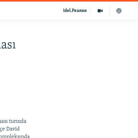
Idel.Реалии
ası
ası turında
üçe David
 kompleksında