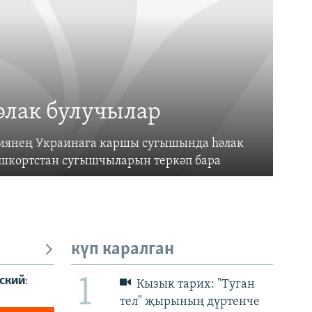
әлак булучылар
усиянең Украинага каршы сугышында һәлак
ашкортстан сугышчыларын теркәп бара
күп каралган
1
Кызык тарих: "Туган
тел" җырының дүртенче