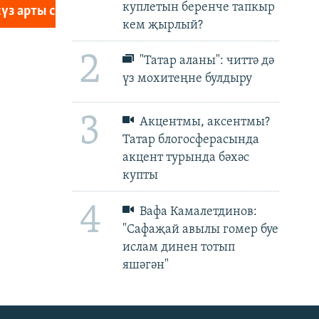
куплетын беренче тапкыр
px
px
биеклек
кем җырлый?
2
"Татар аланы": читтә дә
үз мохитеңне булдыру
3
Акцентмы, аксентмы?
Татар блогосферасында
акцент турында бәхәс
купты
4
Вафа Камалетдинов:
"Сафаҗай авылы гомер буе
ислам динен тотып
яшәгән"