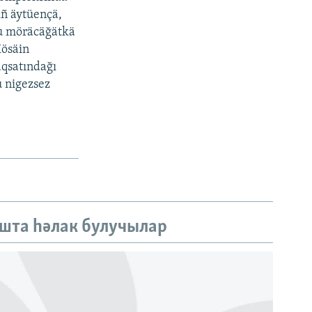
ıñ äytüençä,
bu möräcäğätkä
Xösäin
aqsatındağı
u nigezsez
шта һәлак булучылар