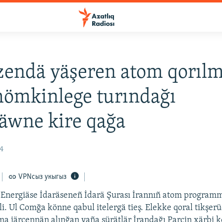
zendä yäşeren atom qorılm
ömkinlege turındağı
äwne kire qağa
4
VPNсыз укыгыз
 Energiäse İdaräseneñ İdarä Şurası İrannıñ atom programm
rli. Ul Comğa könne qabul itelergä tieş. Elekke qoral tikşer
ma iärçennän alınğan yaña sürätlär İrandağı Parçin xärbi