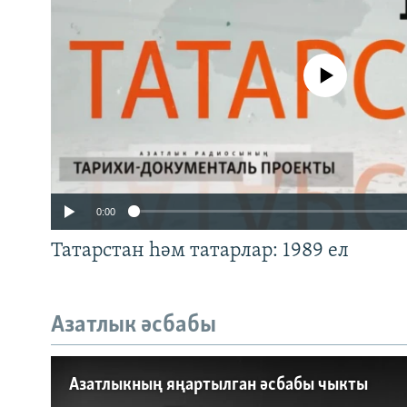
No media source currently a
0:00
Татарстан һәм татарлар: 1989 ел
Азатлык әсбабы
Auto
240p
360p
Азатлыкның яңартылган әсбабы чыкты
720p
1080p