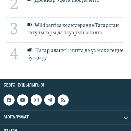
2
Дроннар Уфага һөҗүм итте
3
Wildberries келәтләрендә Татарстан
сатучылары да тауарын югалта
4
"Татар аланы": читтә дә үз мохитеңне
булдыру
БЕЗГӘ КУШЫЛЫГЫЗ!
МӘГЪЛҮМАТ