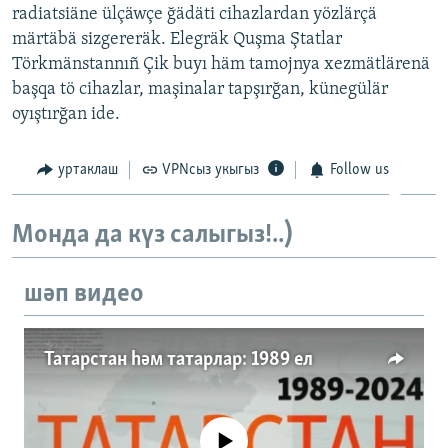
radiatsiäne ülçäwçe ğädäti cihazlardan yözlärçä
ДИНИ ТОРМЫШ
ӘЙДӘ ONLINE
märtäbä sizgereräk. Elegräk Quşma Ştatlar
ПӘРӘВЕЗ
Törkmänstannıñ Çik buyı häm tamojnya xezmätlärenä
IDEL.РЕАЛИИ
başqa tö cihazlar, maşinalar tapşırğan, künegülär
ФӘН-ФӘСМӘТӘН
oyıştırğan ide.
БЕЗГӘ КУШЫЛЫГЫЗ!
КИНОХАНӘ
уртаклаш
VPNсыз укыгыз
Follow us
БАШКА ТЕЛЛӘРДӘ
Монда да күз салыгыз!..)
шәп видео
Татарстан һәм татарлар: 1989 ел
No media source currently available