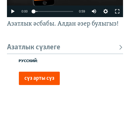
0:00
0:59
Азатлык әсбабы. Алдан әзер булыгыз!
Азатлык сүзлеге