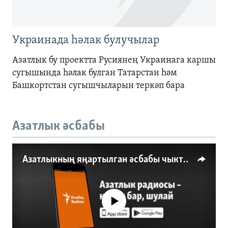
Украинада һәлак булучылар
Азатлык бу проектта Русиянең Украинага каршы
сугышында һәлак булган Татарстан һәм
Башкортстан сугышчыларын теркәп бара
Азатлык әсбабы
Азатлыкның яңартылган әсбабы чыкты
No media source currently available