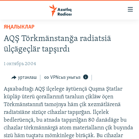
Accessibility
links
төп
ЯҢАЛЫКЛАР
эчтәлек
ЯҢАЛЫКЛАР
AQŞ Törkmänstanğa radiatsiä
төп
БАШКОРТСТАН
меню
ülçägeçlär tapşırdı
ТАТАРСТАН
эзләү
1 октябрь 2004
КЫРЫМ
ТАТАР-БАШКОРТ ДӨНЬЯСЫ
уртаклаш
VPNсыз укыгыз
СУГЫШ
Aşxabadtağı AQŞ ilçelege äytüençä Quşma Ştatlar
küpläp üterü qorallarınıñ taraluın çikläw öçen
БЕЗНЕ ТОМАЛАДЫЛАР
Törkmänstannıñ tamojnya häm çik xezmätlärenä
ШӘЛКЕМНӘР
radiatsiäne sizüçe cihazlar tapşırğan. İlçelek
bedlerüençä, bu atnada tapşırılğan 80 danädäge bu
ДӨНЬЯ ХӘЛЛӘРЕ
ӘҢГӘМӘ
cihazlar törkmännärgä atom materialların çik buyında
ТАТАРЧА ПОДКАСТ
КОММЕНТАР
sizü häm tuqtatu mömkinlege biräçäk. Bu cihazlar