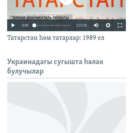
Auto
0:00
1:17:21
240p
Татарстан һәм татарлар: 1989 ел
360p
480p
Auto
240p
360p
480p
Украинадагы сугышта һәлак
720p
булучылар
720p
1080p
1080p