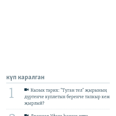
күп каралган
1
Кызык тарих: "Туган тел" җырының
дүртенче куплетын беренче тапкыр кем
җырлый?