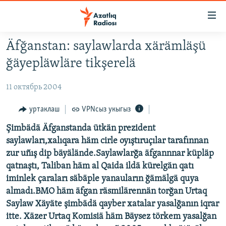
Accessibility
links
төп
Äfğanstan: saylawlarda xärämläşü
эчтәлек
ЯҢАЛЫКЛАР
ğäyepläwläre tikşerelä
төп
БАШКОРТСТАН
меню
11 октябрь 2004
ТАТАРСТАН
эзләү
КЫРЫМ
уртаклаш
VPNсыз укыгыз
ТАТАР-БАШКОРТ ДӨНЬЯСЫ
Şimbädä Äfganstanda ütkän prezident
saylawları,xalıqara häm cirle oyıştıruçılar tarafınnan
СУГЫШ
zur uñış dip bäyälände.Saylawlarğa äfgannnar küpläp
БЕЗНЕ ТОМАЛАДЫЛАР
qatnaştı, Taliban häm al Qaida ildä kürelgän qatı
iminlek çaraları säbäple yanauların ğämälgä quya
ШӘЛКЕМНӘР
almadı.BMO häm äfgan räsmilärennän torğan Urtaq
ДӨНЬЯ ХӘЛЛӘРЕ
ӘҢГӘМӘ
Saylaw Xäyäte şimbädä qayber xatalar yasalğanın iqrar
itte. Xäzer Urtaq Komisiä häm Bäysez törkem yasalğan
ТАТАРЧА ПОДКАСТ
КОММЕНТАР