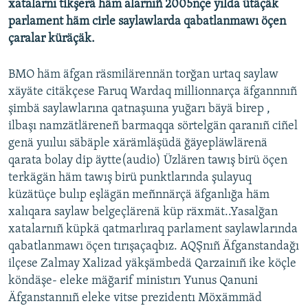
xatalarnı tikşerä häm alarnıñ 2005nçe yılda ütäçäk
ДИНИ ТОРМЫШ
parlament häm cirle saylawlarda qabatlanmawı öçen
ӘЙДӘ ONLINE
çaralar küräçäk.
ПӘРӘВЕЗ
IDEL.РЕАЛИИ
ФӘН-ФӘСМӘТӘН
BMO häm äfgan räsmilärennän torğan urtaq saylaw
БЕЗГӘ КУШЫЛЫГЫЗ!
КИНОХАНӘ
xäyäte citäkçese Faruq Wardaq millionnarça äfgannnıñ
şimbä saylawlarına qatnaşuına yuğarı bäyä birep ,
ilbaşı namzätläreneñ barmaqqa sörtelgän qaranıñ ciñel
genä yuıluı säbäple xärämläşüdä ğäyepläwlärenä
БАШКА ТЕЛЛӘРДӘ
qarata bolay dip äytte(audio) Üzlären tawış birü öçen
terkägän häm tawış birü punktlarında şulayuq
küzätüçe bulıp eşlägän meñnnärçä äfganlığa häm
xalıqara saylaw belgeçlärenä küp räxmät..Yasalğan
xatalarnıñ küpkä qatmarlıraq parlament saylawlarında
qabatlanmawı öçen tırışaçaqbız. AQŞnıñ Äfganstandağı
ilçese Zalmay Xalizad yäkşämbedä Qarzainıñ ike köçle
köndäşe- eleke mäğarif ministırı Yunus Qanuni
Äfganstannıñ eleke vitse prezidentı Möxämmäd