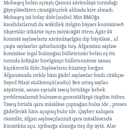
Mohaqeq belän oçraştı.Qanuni xärämläşü turındağı
ğäyepläwlären cämäğätçelek aldında kire almadı.
Mohaqeq isä bolay dide(audio) Min BMOğa
kandidatlarnıñ da wäkillek itelgän bäysez komisiäneñ
tikşerülär ütkärüe öçen möräcäğät ittem.Ägär dä
komisiä saylawlarnı xärämläşelgän dip bäyäläsä , ul
çaqta saylawlar qabatlanırğa tieş. Äfganstan saylaw
komisiäse legal bulmağan bülletennär belän eş itü
turında kiñäşlär birelgänçe bülletennärne sanau
kiçekterelä dide.Saylawlarnı küzätep barğan
Äfganstanda irekle häm ğädel saylawlar fondı citäkçse
Sayed Niazi süzlärençä(audio) Bez urtaq saylau
xäyätenä, sanau eşendä tawış birüdäge kebek
problemalarnıñ bulmawın garantiälärgä täqdim itäbez.
Tawış birüdä qara mäsäläse çıqmağan bulsa ide , proses
ğädelleräk häm açıqraq bulır ide. Qayber xalıqara
räsmilär, äfgan saylawçılarınıñ qara mäsäläsendä
kürsätkän açu, iqtibarğa alınırğa tieş dip äytä. Alar