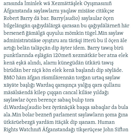
arasında İminlek wä Xezmättäşlek Oyışmasınıñ
Äfganstanda saylawlarnı yaqlaw misiäse citäkçse
Robert Barry dä bar. Barry(audio) saylaular öçen
bilgelängän qağıydälärgä qarasan bu qağıydälärneñ här
berseneñ ğämälgä quyuluı mömkin tügel.Min saylaw
administratsiäse oyıştıru anı täräqi itterü bu il öçen äle
artığı belän taläpçän dip äyter idem. Barry tawış birü
punktlarında eşlägän 120meñ xezmätkär ber atna elek
kenä eşkä alındı, alarnı künegüdän ütkärü tawış
birüdän ber niçä kön elek kenä başlandı dip söyläde.
BMO häm äfgan räsmilärennän torğan urtaq saylaw
xäyäte başlığı Wardaq qaraşınça yalğış qara qullanu
mäsälsäendä kilep çıqqan cancal kiläse yıldağı
saylawlar öçen berençe sabaq bulıp tora
di.Wardaq(audio bez öyränäçäk başqa sabaqlar da bula
ala.Min bolar bezneñ parlament saylawların şoma ğına
ütkärüebezgä yardäm itäçäk dip ışanam. Human
Rights Watchnıñ Äfganstandağı tikşerüçese John Sifton