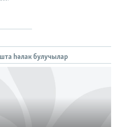
шта һәлак булучылар