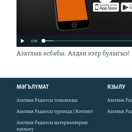
0:00
Азатлык әсбабы. Алдан әзер булыгыз!
ӘЙДӘ ONLINE
МӘГЪЛҮМАТ
ЯЗЫЛУ
IDEL.РЕАЛИИ
Азатлык Радиосы томаланды
Азатлык Ра
БЕЗГӘ КУШЫЛЫГЫЗ!
Азатлык Радиосы турында | Контакт
Азатлык Ра
Азатлык Радиосы материалларын
куллану