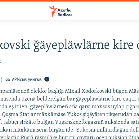
ovski ğäyepläwlärne kire 
5
VPNсыз укыгыз
mpaniäseneñ elekke başlığı Mixail Xodorkovski bügen M
sendä üzenä belderelgän bar ğäyepläwlärne kire qaqtı. 
nda eş itüen, ğäyepläwlärneñ aña qarşı maxsus uylap çığarı
Quşma Ştatlar mäxkämäse Yukos şiqäyäten tikşerüdän baş 
t tabuçı şirkäte bulğan Yuganskneftegaznıñ auksionda sat
rikan mäxkämäsenä birgän ide. Yukosnı milliardlağan doll
plägän Rusiä räsmiläre burıçnı qaytaru öçen auksion ütk