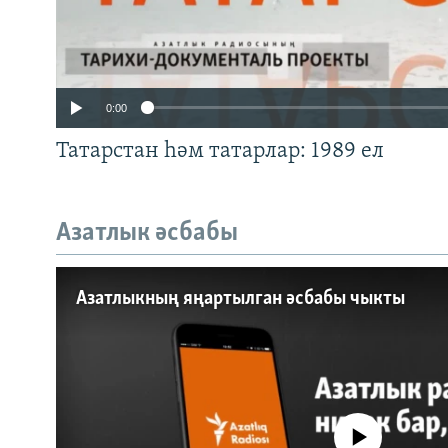
0:00
Татарстан һәм татарлар: 1989 ел
Азатлык әсбабы
Auto
240p
360p
Азатлыкның яңартылган әсбабы чыкты
720p
1080p
No media source currently a