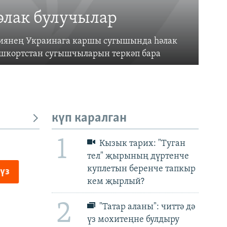
әлак булучылар
усиянең Украинага каршы сугышында һәлак
ашкортстан сугышчыларын теркәп бара
күп каралган
1
Кызык тарих: "Туган
тел" җырының дүртенче
куплетын беренче тапкыр
px
px
биеклек
кем җырлый?
2
"Татар аланы": читтә дә
үз мохитеңне булдыру