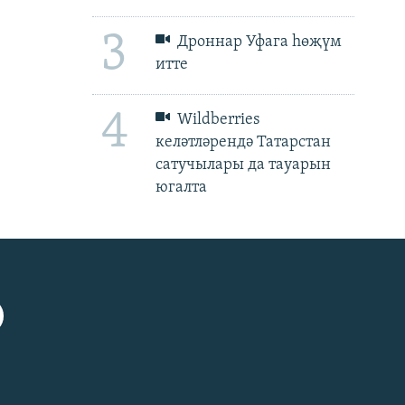
3
Дроннар Уфага һөҗүм
итте
4
Wildberries
келәтләрендә Татарстан
сатучылары да тауарын
югалта
px
px
биеклек