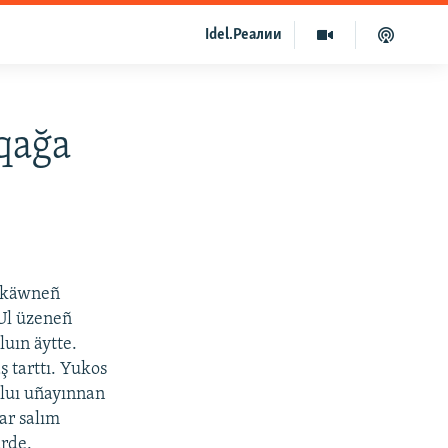
Idel.Реалии
qağa
äskäwneñ
Ul üzeneñ
luın äytte.
tarttı. Yukos
ıluı uñayınnan
ar salım
ärde.