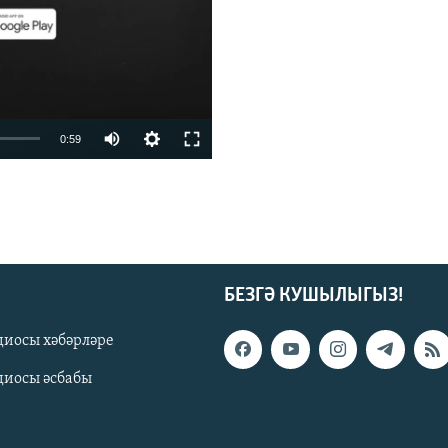
0:59
БЕЗГӘ КУШЫЛЫГЫЗ!
диосы хәбәрләре
киңлек
диосы әсбабы