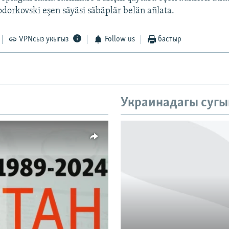
dorkovski eşen säyäsi säbäplär belän añlata.
VPNсыз укыгыз
Follow us
бастыр
Украинадагы сугы
vailable