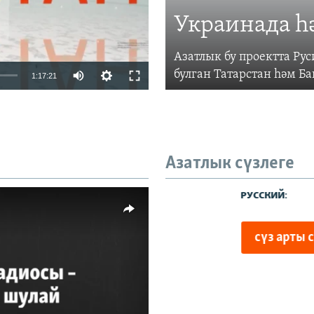
Украинада һ
Азатлык бу проектта Р
Auto
булган Татарстан һәм Б
1:17:21
240p
360p
480p
Азатлык сүзлеге
720p
480p
1080p
киңлек
vailable