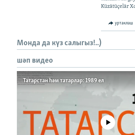
ДИНИ ТОРМЫШ
Küzätüçelär Xo
ПӘРӘВЕЗ
ФӘН-ФӘСМӘТӘН
уртаклаш
КИНОХАНӘ
Монда да күз салыгыз!..)
шәп видео
Татарстан һәм татарлар: 1989 ел
No media source currently a