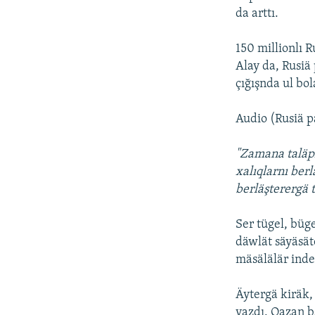
da arttı.
150 millionlı 
Alay da, Rusiä
çığışnda ul bol
Audio (Rusiä p
"Zamana taläpl
xalıqlarnı ber
berläşterergä t
Ser tügel, büg
däwlät säyäsät
mäsälälär inde
Äytergä kiräk,
yazdı. Qazan b