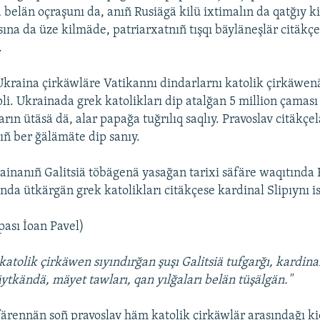
 belän oçraşunı da, anıñ Rusiägä kilü ixtimalın da qatğıy ki
na da üze kilmäde, patriarxatnıñ tışqı bäyläneşlär citäkçe
.
kraina çirkäwläre Vatikannı dindarlarnı katolik çirkäwe
li. Ukrainada grek katolikları dip atalğan 5 million çaması
arın ütäsä dä, alar papağa tuğrılıq saqlıy. Pravoslav citäkçe
nıñ ber ğälämäte dip sanıy.
ainanıñ Galitsiä töbägenä yasağan tarixi säfäre waqıtında 
ında ütkärgän grek katolikları citäkçese kardinal Slipıynı is
ası İoan Pavel)
atolik çirkäwen sıyındırğan şuşı Galitsiä tufgarğı, kardinal
äytkändä, mäyet tawları, qan yılğaları belän tüşälgän."
ärennän soñ pravoslav häm katolik çirkäwlär arasındağı ki