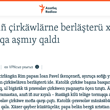
ñ çirkäwlärne berläşterü x
qa aşmıy qaldı
VPNсыз укыгыз
rlängän Rim papası İoan Pavel ikençeneñ, ayıruça soñğı yıl
ian çirkäwlären berläşterü ide. Katolik çirkäw başına basqa
q, ul bigäräk tä pravoslav çirkäwen yaqınaytu öçen tırıştı
ramastan, anıñ iñ zur xıyalı – Rusiägä kilü teläge tormışqa 
slav çirkäwe moña qarşı çıqtı. Katolik-pravsolav mänäsäbä
 qala. Xäzer qayber küzätüçelär, papa belän bergä xristian