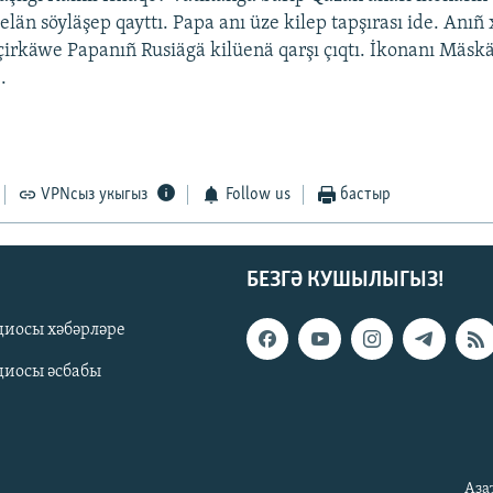
län söyläşep qayttı. Papa anı üze kilep tapşırası ide. Anıñ 
çirkäwe Papanıñ Rusiägä kilüenä qarşı çıqtı. İkonanı Mäsk
.
VPNсыз укыгыз
Follow us
бастыр
БЕЗГӘ КУШЫЛЫГЫЗ!
диосы хәбәрләре
диосы әсбабы
Аза