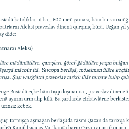
Rusiädä katoliklar ni barı 600 meñ çaması, häm bu san soñğı
 patriarxı Aleksi pravoslav dinenä qurqınıç kürä. Uzğan yıl
ay dide:
atriarxı Aleksi)
äre mädäniätläre, qaraşları, ğöref-ğädätläre yaqın bulğan
läşergä mäcbür itä. Yevropa berläşä, möselman illäre köçlä
ırışa. Şuşı wazğiättä pravoslav tarixlı illär tarqaw bulıp qal
enge Rusiädä eçke häm tışqı doşmannar, pravoslav dineneñ
enä ayırım urın alıp kilä. Bu şartlarda çirkäwlärne berläşt
 urınsız kebek.
 şuşı tormışqa aşmağan berläşüdä räsmi Qazan da tarixqa k
aşlığı Kamil İsxaqov Vatikanğa barıp Qazan anası ikonasın