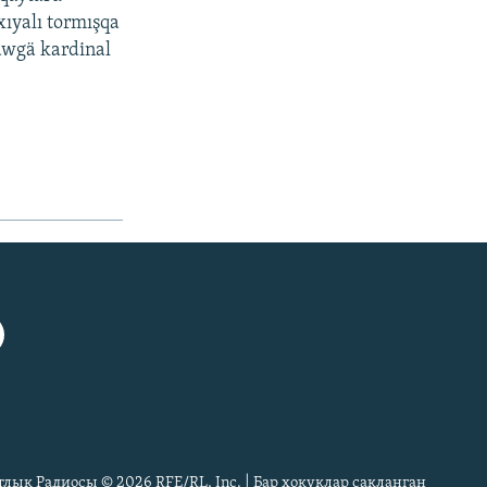
xıyalı tormışqa
äwgä kardinal
тлык Радиосы © 2026 RFE/RL, Inc. | Бар хокуклар сакланган