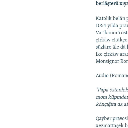
ДИНИ ТОРМЫШ
berläşterü xıy
ПӘРӘВЕЗ
Katolik belän 
ФӘН-ФӘСМӘТӘН
1054 yılda pra
КИНОХАНӘ
Vatikannıñ öst
çirkäw citäkç
süzläre äle dä
ike çirkäw aras
Monsignor Rom
Audio (Romano
"Papa östenlek
monı küpmder 
könçığıta da añ
Qayber pravosl
xezmättäşek bu