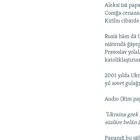
Aleksi isä papa
Comğa cenazası
Kirilnı cibärde
Rusiä häm dä U
niätendä ğäyep
Pravoslav yolal
katoliklaştıru
2001 yılda Ukr
yıl sovet gulağ
Audio (Rim pap
"Ukraina grek k
süzläre belän 
Papanıñ bu säf