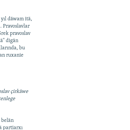
 yıl däwam itä,
. Pravoslavlar
Grek pravoslav
ä" digän
llarında, bu
ian ruxanie
oslav çirkäwe
tenlege
v belän
 partiarxı