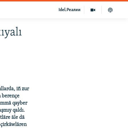
Idel.Реалии
ıyalı
larda, iñ zur
n berençe
. Ämmä qayber
aşmıy qaldı.
tläre äle dä
 çirkäwlären