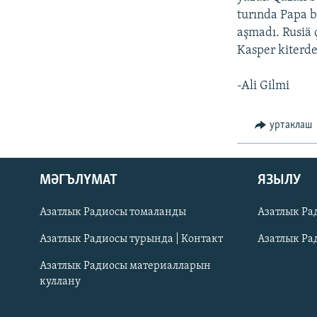
turında Papa be
aşmadı. Rusiä 
Kasper kiterde
-Ali Gilmi
уртаклаш
ӘЙДӘ ONLINE
МӘГЪЛҮМАТ
ЯЗЫЛУ
IDEL.РЕАЛИИ
Азатлык Радиосы томаланды
Азатлык Ра
БЕЗГӘ КУШЫЛЫГЫЗ!
Азатлык Радиосы турында | Контакт
Азатлык Ра
Азатлык Радиосы материалларын
куллану
БАШКА ТЕЛЛӘРДӘ