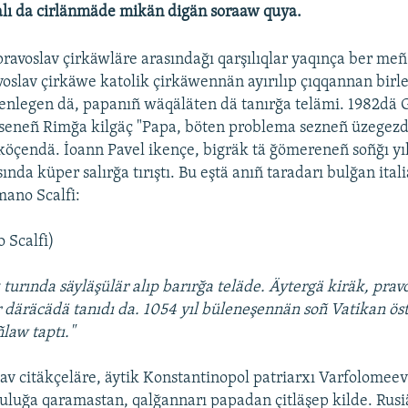
alı da cirlänmäde mikän digän soraaw quya.
pravoslav çirkäwläre arasındağı qarşılıqlar yaqınça ber meñ
voslav çirkäwe katolik çirkäwennän ayırılıp çıqqannan birle
enlegen dä, papanıñ wäqäläten dä tanırğa telämi. 1982dä 
eseneñ Rimğa kilgäç "Papa, böten problema sezneñ üzegezd
 köçendä. İoann Pavel ikençe, bigräk tä ğömereneñ soñğı yı
ında küper salırğa tırıştı. Bu eştä anıñ taradarı bulğan ital
ano Scalfi:
 Scalfi)
 turında säyläşülär alıp barırğa teläde. Äytergä kiräk, prav
däräcädä tanıdı da. 1054 yıl büleneşennän soñ Vatikan ös
law taptı."
av citäkçeläre, äytik Konstantinopol patriarxı Varfolomee
luğa qaramastan, qalğannarı papadan çitläşep kilde. Rusiä