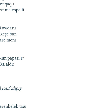
re qaqtı.
se metropolit
nä awdaru
 keşe bar.
läre monı
Rim papası 17
kä aldı:
 İosif Slipıy
erenkelek tağı