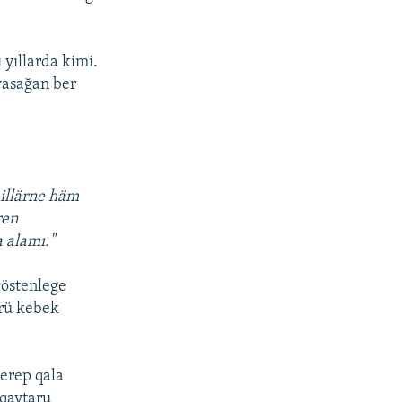
 yıllarda kimi.
 yasağan ber
 illärne häm
ren
a alamı."
 östenlege
erü kebek
erep qala
 qaytaru