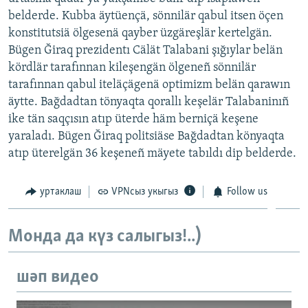
ДИНИ ТОРМЫШ
belderde. Kubba äytüençä, sönnilär qabul itsen öçen
ӘЙДӘ ONLINE
konstitutsiä ölgesenä qayber üzgäreşlär kertelgän.
ПӘРӘВЕЗ
IDEL.РЕАЛИИ
Bügen Ğiraq prezidentı Cälät Talabani şığıylar belän
ФӘН-ФӘСМӘТӘН
kördlär tarafınnan kileşengän ölgeneñ sönnilär
tarafınnan qabul iteläçägenä optimizm belän qarawın
БЕЗГӘ КУШЫЛЫГЫЗ!
КИНОХАНӘ
äytte. Bağdadtan tönyaqta qorallı keşelär Talabaninıñ
ike tän saqçısın atıp üterde häm berniçä keşene
yaraladı. Bügen Ğiraq politsiäse Bağdadtan könyaqta
БАШКА ТЕЛЛӘРДӘ
atıp üterelgän 36 keşeneñ mäyete tabıldı dip belderde.
уртаклаш
VPNсыз укыгыз
Follow us
Монда да күз салыгыз!..)
шәп видео