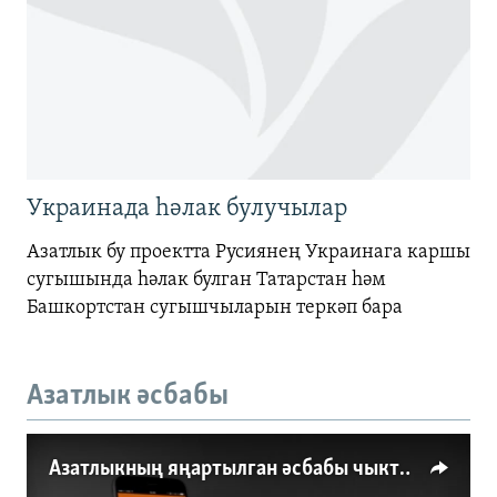
Украинада һәлак булучылар
Азатлык бу проектта Русиянең Украинага каршы
сугышында һәлак булган Татарстан һәм
Башкортстан сугышчыларын теркәп бара
Азатлык әсбабы
Азатлыкның яңартылган әсбабы чыкты