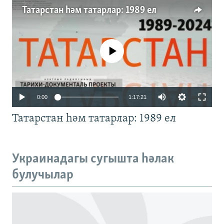
Татарстан һәм татарлар: 1989 ел
No media source currently available
Auto
0:00
1:17:21
240p
Татарстан һәм татарлар: 1989 ел
360p
480p
Auto
240p
360p
480p
Украинадагы сугышта һәлак
720p
булучылар
720p
1080p
1080p