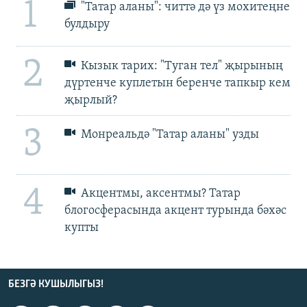
1
"Татар аланы": читтә дә үз мохитеңне
булдыру
2
Кызык тарих: "Туган тел" җырының
дүртенче куплетын беренче тапкыр кем
җырлый?
3
Монреальдә "Татар аланы" узды
4
Акцентмы, аксентмы? Татар
блогосферасында акцент турында бәхәс
купты
БЕЗГӘ КУШЫЛЫГЫЗ!