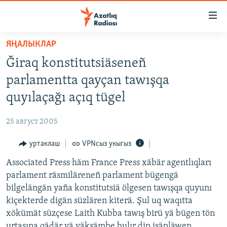
Accessibility
links
төп
ЯҢАЛЫКЛАР
эчтәлек
ЯҢАЛЫКЛАР
Ğiraq konstitutsiäseneñ
төп
БАШКОРТСТАН
меню
parlamentta qayçan tawışqa
ТАТАРСТАН
эзләү
quyılaçağı açıq tügel
КЫРЫМ
25 август 2005
ТАТАР-БАШКОРТ ДӨНЬЯСЫ
уртаклаш
VPNсыз укыгыз
СУГЫШ
Associated Press häm France Press xäbär agentlıqları
БЕЗНЕ ТОМАЛАДЫЛАР
parlament räsmiläreneñ parlament bügengä
ШӘЛКЕМНӘР
bilgelängän yaña konstitutsiä ölgesen tawışqa quyunı
ДӨНЬЯ ХӘЛЛӘРЕ
kiçekterde digän süzlären kiterä. Şul uq waqıtta
ӘҢГӘМӘ
xökümät süzçese Laith Kubba tawış birü yä bügen tön
ТАТАРЧА ПОДКАСТ
КОММЕНТАР
urtasına qädär yä yäkşämbe bulır dip isäpläwen