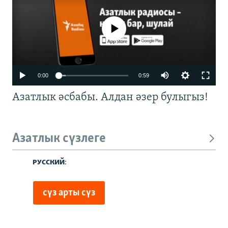
No media source currently available
0:00
0:59
Азатлык әсбабы. Алдан әзер булыгыз!
Азатлык сүзлеге