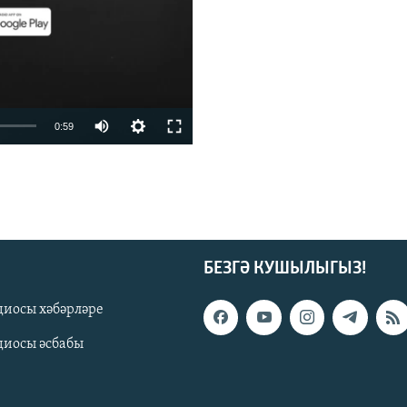
0:59
БЕЗГӘ КУШЫЛЫГЫЗ!
диосы хәбәрләре
киңлек
диосы әсбабы