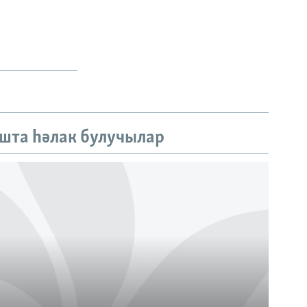
шта һәлак булучылар