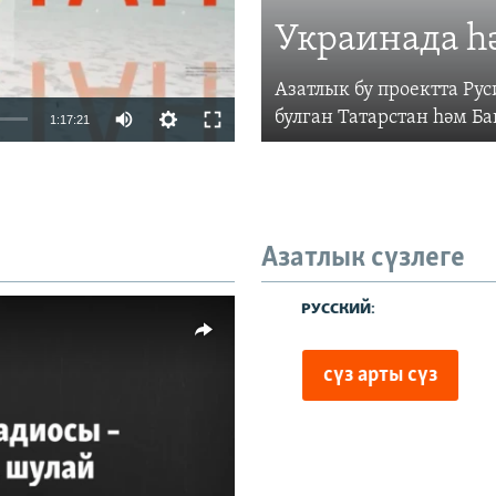
Украинада һ
Азатлык бу проектта Р
Auto
булган Татарстан һәм Б
1:17:21
240p
360p
480p
Азатлык сүзлеге
720p
480p
1080p
киңлек
vailable