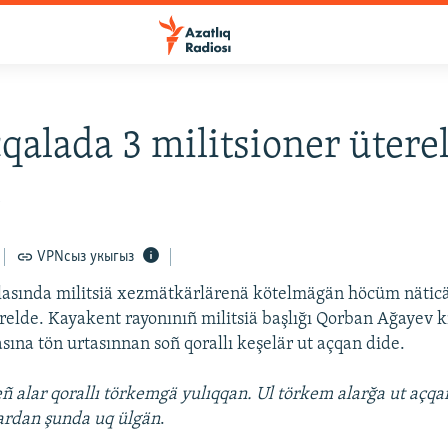
alada 3 militsioner ütere
5
VPNсыз укыгыз
lasında militsiä xezmätkärlärenä kötelmägän höcüm nätic
erelde. Kayakent rayonınıñ militsiä başlığı Qorban Ağayev 
sına tön urtasınnan soñ qorallı keşelär ut açqan dide.
ñ alar qorallı törkemgä yulıqqan. Ul törkem alarğa ut açqa
ardan şunda uq ülgän
.