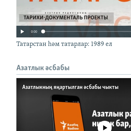
0:00
Татарстан һәм татарлар: 1989 ел
Азатлык әсбабы
Auto
240p
360p
Азатлыкның яңартылган әсбабы чыкты
720p
1080p
No media source currently a