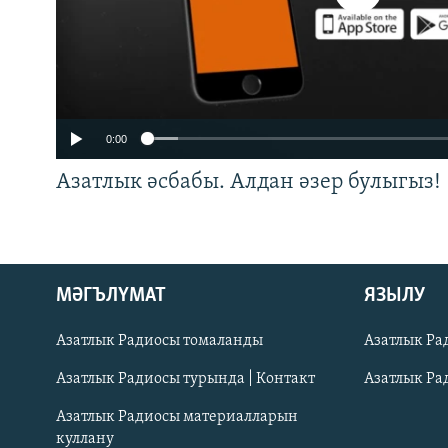
0:00
Азатлык әсбабы. Алдан әзер булыгыз!
ӘЙДӘ ONLINE
МӘГЪЛҮМАТ
ЯЗЫЛУ
IDEL.РЕАЛИИ
Азатлык Радиосы томаланды
Азатлык Ра
БЕЗГӘ КУШЫЛЫГЫЗ!
Азатлык Радиосы турында | Контакт
Азатлык Ра
Азатлык Радиосы материалларын
куллану