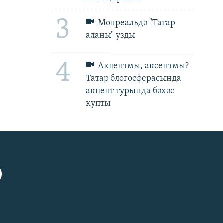
3
Монреальдә "Татар
аланы" узды
4
Акцентмы, аксентмы?
Татар блогосферасында
акцент турында бәхәс
купты
px
px
биеклек