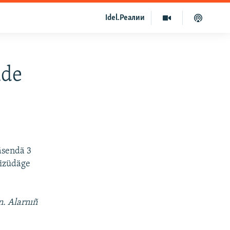
Idel.Реалии
lde
äsendä 3
kizüdäge
n. Alarnıñ