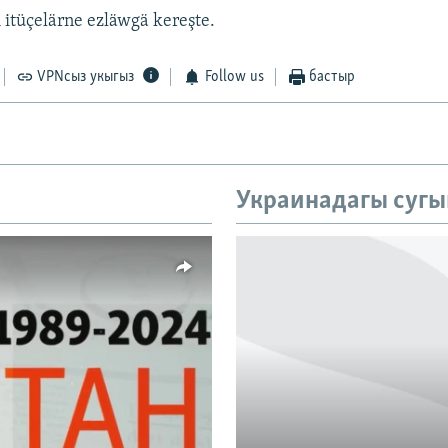
 itüçelärne ezläwgä kereşte.
VPNсыз укыгыз
Follow us
бастыр
Украинадагы сугы
vailable