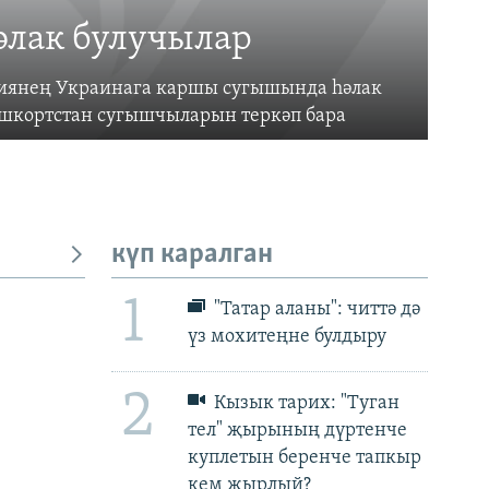
әлак булучылар
усиянең Украинага каршы сугышында һәлак
ашкортстан сугышчыларын теркәп бара
күп каралган
1
"Татар аланы": читтә дә
үз мохитеңне булдыру
px
px
биеклек
2
Кызык тарих: "Туган
тел" җырының дүртенче
куплетын беренче тапкыр
кем җырлый?