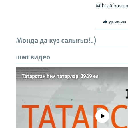
ДИНИ ТОРМЫШ
Militsiä höcüm
ПӘРӘВЕЗ
ФӘН-ФӘСМӘТӘН
уртаклаш
КИНОХАНӘ
Монда да күз салыгыз!..)
шәп видео
Татарстан һәм татарлар: 1989 ел
No media source currently a