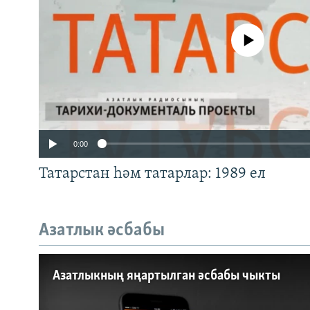
No media source currently a
0:00
Татарстан һәм татарлар: 1989 ел
Азатлык әсбабы
Auto
240p
360p
Азатлыкның яңартылган әсбабы чыкты
720p
1080p