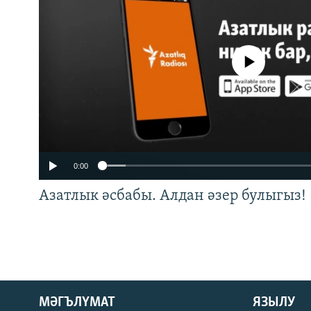
No media source currently a
0:00
Азатлык әсбабы. Алдан әзер булыгыз!
ӘЙДӘ ONLINE
МӘГЪЛҮМАТ
ЯЗЫЛУ