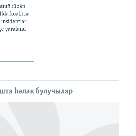
ntnıñ tübän
ldä koalitsiä
insidentlar
mçe yaralanu
шта һәлак булучылар