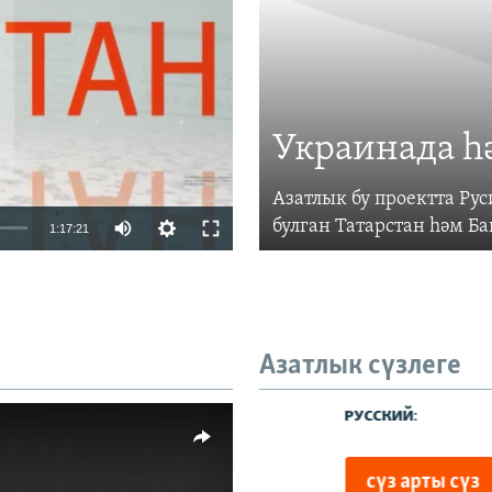
vailable
Украинада һ
Азатлык бу проектта Р
Auto
булган Татарстан һәм Б
1:17:21
240p
360p
480p
Азатлык сүзлеге
720p
480p
1080p
киңлек