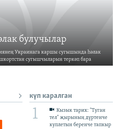
әлак булучылар
усиянең Украинага каршы сугышында һәлак
ашкортстан сугышчыларын теркәп бара
күп каралган
1
Кызык тарих: "Туган
тел" җырының дүртенче
куплетын беренче тапкыр
px
px
биеклек