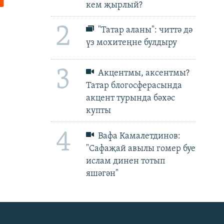
кем җырлый?
2
"Татар аланы": читтә дә
үз мохитеңне булдыру
3
Акцентмы, аксентмы?
Татар блогосферасында
акцент турында бәхәс
купты
4
Вафа Камалетдинов:
"Сафаҗай авылы гомер буе
ислам динен тотып
яшәгән"