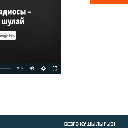
vailable
0:59
БЕЗГӘ КУШЫЛЫГЫЗ!