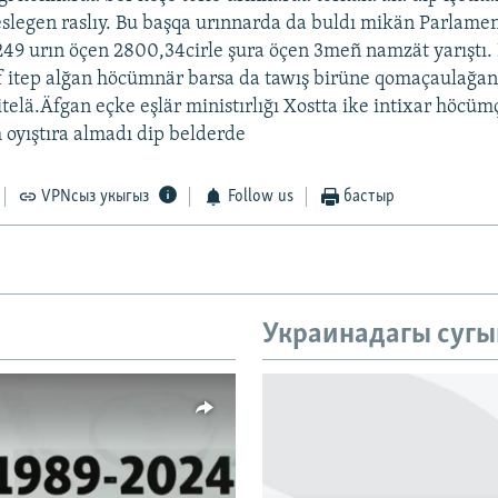
legen raslıy. Bu başqa urınnarda da buldı mikän Parlame
249 urın öçen 2800,34cirle şura öçen 3meñ namzät yarıştı. İ
 itep alğan höcümnär barsa da tawış birüne qomaçaulağan 
itelä.Äfgan eçke eşlär ministırlığı Xostta ike intixar höcü
oyıştıra almadı dip belderde
VPNсыз укыгыз
Follow us
бастыр
Украинадагы сугы