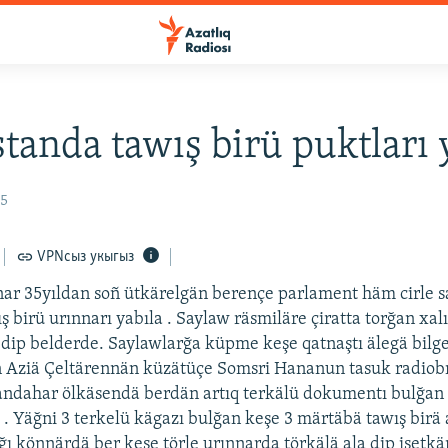
tanda tawış birü puktları 
05
VPNсыз укыгыз
ar 35yıldan soñ ütkärelgän berençe parlament häm cirle s
ş birü urınnarı yabıla . Saylaw räsmiläre çiratta torğan xal
 dip belderde. Saylawlarğa küpme keşe qatnaştı älegä bilge
n Aziä Çeltärennän küzätüçe Somsri Hananun tasuk radiobı
andahar ölkäsendä berdän artıq terkälü dokumentı bulğan
k . Yäğni 3 terkelü kägazı bulğan keşe 3 märtäbä tawış birä 
ğı könnärdä ber keşe törle urınnarda törkälä ala dip işetkä