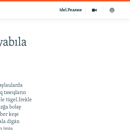
Idel.Реалии
yabıla
aylaularda
ıq tawışların
le tügel.İrekle
zğa bolay
 ber keşe
ala digän
n imiş