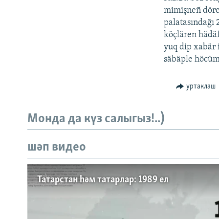
ДИНИ ТОРМЫШ
mimişneñ döres
ПӘРӘВЕЗ
palatasındağı 
köçlären hädäf
ФӘН-ФӘСМӘТӘН
yuq dip xabär 
КИНОХАНӘ
säbäple höcüm 
уртаклаш
Монда да күз салыгыз!..)
шәп видео
Татарстан һәм татарлар: 1989 ел