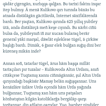
qädär çigengän, xurlıqqa qalğan. Bu tarixi faktnı inqar
itep bulmıy. Ä menä Кulikovo qırı turında bäxäs bu
atnada distälägän gäcitlärdä, İnternet säxifälärendä
bardı. Ber yaqtan, Kulikovo qırında 625 yıllıq yubiley
ütä, anda distälärçä meñ keşe cıyındı. Bu xärbi ciñü
bulsa da, yubileynıñ iñ zur xucası bularaq berär
general yäki marşal, däwlät eşleklese tügel, ä çirkäw
başlığı bardı. Dimäk, 6 ğasır elek bulğan suğış dini ber
küreneş mikän inde?
Annan soñ, tatarlar tügel, ärus häm başqa millät
tarixçıları pır tuzalar – Kulikovоda Altın Urdanı, anıñ
citäkçese Tuqtamış xannı ciñmägännär, şul Altın Urda
qırıyındağı başkisär Mamay belän suğışqannar. Urıs
kenäzläre üzläre Urda eçendä häm Urda yağında
bulğannar, Tuqtamış xan häm urıs patşaları
könbatıştan kilgän katoliklarğa bergäläp qarşı
torğannar, dip añlatıp qarıylar. Yuq, barıber nindider