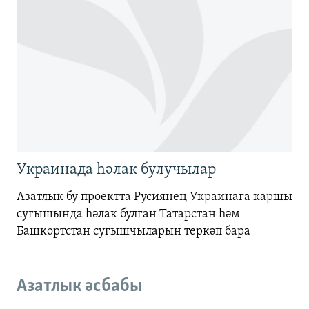
Украинада һәлак булучылар
Азатлык бу проектта Русиянең Украинага каршы
сугышында һәлак булган Татарстан һәм
Башкортстан сугышчыларын теркәп бара
Азатлык әсбабы