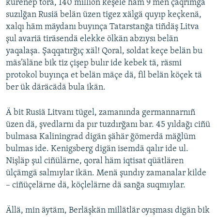
kürenep tora, 140 million keşele häm 9 meñ çaqrımğa
ДИНИ ТОРМЫШ
suzılğan Rusiä belän üzen tigez xälgä quyıp keçkenä,
ӘЙДӘ ONLINE
xalqı häm mäydanı buyınça Tatarstanğa tiñdäş Litva
ПӘРӘВЕЗ
IDEL.РЕАЛИИ
şul avariä tiräsendä elekke ölkän abzıysı belän
ФӘН-ФӘСМӘТӘН
yaqalaşa. Şaqqatırğıç xäl! Qoral, soldat keçe belän bu
БЕЗГӘ КУШЫЛЫГЫЗ!
КИНОХАНӘ
mäs’äläne bik tiz çişep bulır ide kebek tä, räsmi
protokol buyınça et belän mäçe dä, fil belän köçek tä
ber ük däräcädä bula ikän.
БАШКА ТЕЛЛӘРДӘ
Ä bit Rusiä Litvanı tügel, zamanında germannarnıñ
üzen dä, şvedlarnı da pır tuzdırğanı bar. 45 yıldağı ciñü
bulmasa Kaliningrad digän şähär ğömerdä mäğlüm
bulmas ide. Kenigsberg digän isemdä qalır ide ul.
Nişläp şul ciñülärne, qoral häm iqtisat qüätlären
ülçämgä salmıylar ikän. Menä şundıy zamanalar kilde
– ciñüçelärne dä, köçlelärne dä sanğa suqmıylar.
Ällä, min äytäm, Berläşkän millätlär oyışması digän bik