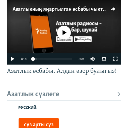
Азатлыкның яңартылган әсбабы чыкты
No media source currently available
0:00
0:59
Азатлык әсбабы. Алдан әзер булыгыз!
Азатлык сүзлеге