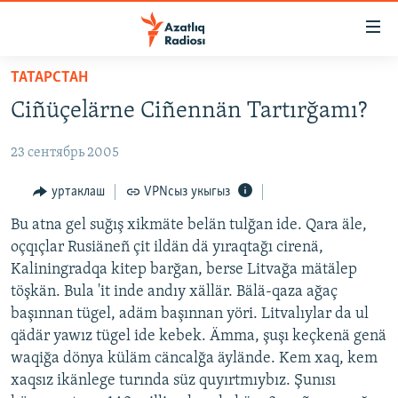
Accessibility
links
төп
ТАТАРСТАН
эчтәлек
ЯҢАЛЫКЛАР
Ciñüçelärne Ciñennän Tartırğamı?
төп
БАШКОРТСТАН
меню
23 сентябрь 2005
ТАТАРСТАН
эзләү
КЫРЫМ
уртаклаш
VPNсыз укыгыз
ТАТАР-БАШКОРТ ДӨНЬЯСЫ
Bu atna gel suğış xikmäte belän tulğan ide. Qara äle,
oçqıçlar Rusiäneñ çit ildän dä yıraqtağı cirenä,
СУГЫШ
Kaliningradqa kitep barğan, berse Litvağa mätälep
БЕЗНЕ ТОМАЛАДЫЛАР
töşkän. Bula 'it inde andıy xällär. Bälä-qaza ağaç
başınnan tügel, adäm başınnan yöri. Litvalıylar da ul
ШӘЛКЕМНӘР
qädär yawız tügel ide kebek. Ämma, şuşı keçkenä genä
ДӨНЬЯ ХӘЛЛӘРЕ
ӘҢГӘМӘ
waqiğa dönya küläm cäncalğa äylände. Kem xaq, kem
xaqsız ikänlege turında süz quyırtmıybız. Şunısı
ТАТАРЧА ПОДКАСТ
КОММЕНТАР