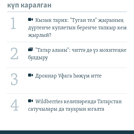
күп каралган
1
Кызык тарих: "Туган тел" җырының
дүртенче куплетын беренче тапкыр кем
җырлый?
2
"Татар аланы": читтә дә үз мохитеңне
булдыру
3
Дроннар Уфага һөҗүм итте
4
Wildberries келәтләрендә Татарстан
сатучылары да тауарын югалта