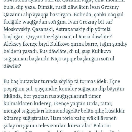
däwlätenä äylänü barı tik Qazannı alğaç qına mömkin
bula, dip yaza. Dimäk, rusiä däwläten İvan Groznıy
Qazannı alıp ayaqqa bastırğan. Bulır da, çönki näq şul
faciğäle waqiğadan soñ ğına İvan Groznıy bit sar'
Moskovskiy, Qazanski, Astraxanskiy dip yörtelä
başlağan. Qayçan tözelgän soñ ul Rusiä däwläte?
Aleksey ikençe bıyıl Kulikovo qırına barıp, tağın şundıy
belderü yasadı. Rus däwläte, di ul, şuşı Kulikovo
suğışınnan başlandı! Niçä tapqır başlanğan soñ ul
däwlät?
Bu baş butawlar turında söyläp tä tormas idek. Eçne
poşırğanı şul, qayçandır, kemder suğışqan dip bäyräm
itkändä, ber yaqtan rus suğışçılarınıñ timer
külmäklären kiderep, ikençe yaqtan Urda, tatar,
mongol suğışçıları kiemendägelär belän qılıç küsäklär
kütärep suğıştıralar. Häm törle xalıq wäkilläreneñ
şulay orışqanın televizordan kürsätälär. Bolar ni