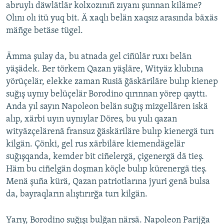
abruylı däwlätlär kolxozınıñ zıyanı şunnan kiläme?
Olını olı itü yuq bit. Ä xaqlı belän xaqsız arasında bäxäs
mäñge betäse tügel.
Ämma şulay da, bu atnada gel ciñülär ruxı belän
yäşädek. Ber törkem Qazan yäşläre, Wityäz klubına
yörüçelär, elekke zaman Rusiä ğäskäriläre bulıp kienep
suğış uynıy belüçelär Borodino qırınnan yörep qayttı.
Anda yıl sayın Napoleon belän suğış mizgellären iskä
alıp, xärbi uyın uynıylar Döres, bu yulı qazan
wityäzçelärenä fransuz ğäskäriläre bulıp kienergä turı
kilgän. Çönki, gel rus xärbiläre kiemendägelär
suğışqanda, kemder bit ciñelergä, çigenergä dä tieş.
Häm bu ciñelgän doşman köçle bulıp kürenergä tieş.
Menä şuña kürä, Qazan patriotlarına jyuri genä bulsa
da, bayraqların alıştırırğa turı kilgän.
Yarıy, Borodino suğışı bulğan närsä. Napoleon Parijğa