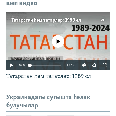
шәп видео
Татарстан һәм татарлар: 1989 ел
No media source currently available
Auto
0:00
1:17:21
240p
Татарстан һәм татарлар: 1989 ел
360p
480p
Auto
240p
360p
480p
Украинадагы сугышта һәлак
720p
булучылар
720p
1080p
1080p