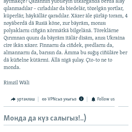
äytmäkçe? Qazannıñ yubileyın ütkärgändä berdä alay
qılanmadılar – cırladılar da biedelär, tözelgän yortlar,
küperlär, häykällär qaradılar. Xäzer äle şürläp toram, 4
noyäberdä dä Rusiä köne, zur bäyräm, monısı
polyaklarnı ciñgän xörmätkä bilgelänä. Töreklärne
Qırımnan quunı da bäyräm itälär disäm, anısı Ukraina
cire ikän xäzer. Finnarnı da ciñdek, şvedlarnı da,
almannarnı da, barısın da. Ämma bu suğış ciñüläre ber
dä küñelne kütärmi. Ällä nigä şulay. Çto-to ne to
monda.
Rimzil Wäli
уртаклаш
VPNсыз укыгыз
Follow us
Монда да күз салыгыз!..)