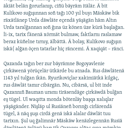
äkiät belän ğorurlanıp, ciñü bäyräm itälär. Ä bit
Kulikovo suğışınnan soñ tağı 100 yıl buyı Mäskäw bik
räxätlänep Urda däwläte eçendä yäşägän häm Altın
Urda taralğannan soñ ğına üz könen üze kürä başlağan.
İi-ix, tarix fänenä xörmät bulmaw, faktlarnı raslamaw
beraz küñelne tırnıy, älbättä. Ä bolay, Kulikovo suğışın
iskä( alğan öçen tatarlar hiç räncemi. Ä xaqiqät – ränci.
Qazanda tağın ber zur bäyrämne Bogoyavlenie
çirkäwenä yörüçelär ütkärde bu atnada. Rus däwlätenä
1143 yıl tulğan ikän. Ryurikoviçlar xakimiätkä kilgäç,
rus däwlät tamır cibärgän. Nu, cibärsä, ul bit inde
Qazannıñ Bauman uramı tiräsendäge çirkäwdä bulğan
eş tügel. Ul waqıtta monda bötenläy başqa xalıqlar
yäşägänder. Nişläp ul Rusiäneñ borınğı cirlärendä
tügel, ä näq şuşı cirdä genä iskä alalar däwlät tuu
tarixın. Şul uq ğalimnär Mäskäw kenäzlegennän Rusiä