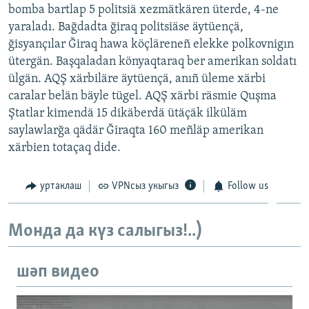
bomba bartlap 5 politsiä xezmätkären üterde, 4-ne
ДИНИ ТОРМЫШ
ӘЙДӘ ONLINE
yaraladı. Bağdadta ğiraq politsiäse äytüençä,
ПӘРӘВЕЗ
ğisyançılar Ğiraq hawa köçläreneñ elekke polkovnigın
IDEL.РЕАЛИИ
ütergän. Başqaladan könyaqtaraq ber amerikan soldatı
ФӘН-ФӘСМӘТӘН
ülgän. AQŞ xärbiläre äytüençä, anıñ üleme xärbi
БЕЗГӘ КУШЫЛЫГЫЗ!
КИНОХАНӘ
caralar belän bäyle tügel. AQŞ xärbi räsmie Quşma
Ştatlar kimendä 15 dikäberdä ütäçäk ilküläm
saylawlarğa qädär Ğiraqta 160 meñläp amerikan
xärbien totaçaq dide.
БАШКА ТЕЛЛӘРДӘ
уртаклаш
VPNсыз укыгыз
Follow us
Монда да күз салыгыз!..)
шәп видео