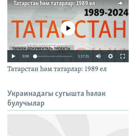
Татарстан һәм татарлар: 1989 ел
No media source currently available
Auto
0:00
1:17:21
240p
Татарстан һәм татарлар: 1989 ел
360p
480p
Auto
240p
360p
480p
Украинадагы сугышта һәлак
720p
булучылар
720p
1080p
1080p