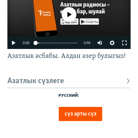
No media source currently available
0:00
0:59
Азатлык әсбабы. Алдан әзер булыгыз!
Азатлык сүзлеге