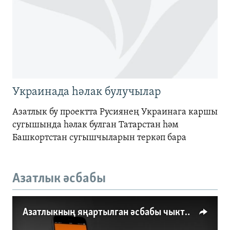
Украинада һәлак булучылар
Азатлык бу проектта Русиянең Украинага каршы
сугышында һәлак булган Татарстан һәм
Башкортстан сугышчыларын теркәп бара
Азатлык әсбабы
Азатлыкның яңартылган әсбабы чыкты