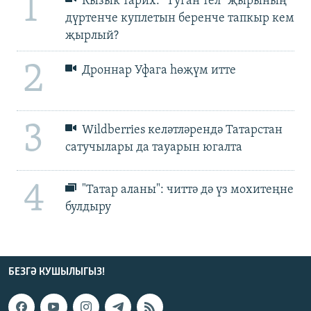
1
Кызык тарих: "Туган тел" җырының
дүртенче куплетын беренче тапкыр кем
җырлый?
2
Дроннар Уфага һөҗүм итте
3
Wildberries келәтләрендә Татарстан
сатучылары да тауарын югалта
4
"Татар аланы": читтә дә үз мохитеңне
булдыру
БЕЗГӘ КУШЫЛЫГЫЗ!