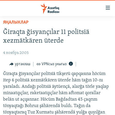
Accessibility
links
төп
ЯҢАЛЫКЛАР
эчтәлек
ЯҢАЛЫКЛАР
Ğiraqta ğisyançılar 11 politsiä
төп
БАШКОРТСТАН
меню
xezmätkären üterde
ТАТАРСТАН
эзләү
4 ноябрь 2005
КЫРЫМ
ТАТАР-БАШКОРТ ДӨНЬЯСЫ
уртаклаш
VPNсыз укыгыз
СУГЫШ
Ğiraqta ğisyançılar politsiä tikşerü qapqasına höcüm
itep 6 politsiä xezmätkären üterde häm tağın 10-nı
БЕЗНЕ ТОМАЛАДЫЛАР
yaraladı. Andağı politsiä äytüençä, alarğa törle yaqlap
ШӘЛКЕМНӘР
minaatqıçlar, raketaatqıçlar häm aftomat qorallar
belän ut açqannar. Höcüm Bağdadtan 45 çaqrım
ДӨНЬЯ ХӘЛЛӘРЕ
ӘҢГӘМӘ
tönyaqtağı Bohruz şähärendä buldı. Tağın da
ТАТАРЧА ПОДКАСТ
КОММЕНТАР
tönyaqtaraq Tuz Xurmatu şähärendä yulğa quyılğan