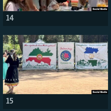
14
15