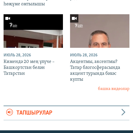
һөҗүме омтылышы
ИЮЛЬ 28, 2026
ИЮЛЬ 28, 2026
Кимендә 20 мең үлүче –
Акцентмы, аксентмы?
Башкортстан белән
Татар блогосферасында
Татарстан
акцент турында бәхәс
купты
башка видеолар
ТАПШЫРУЛАР