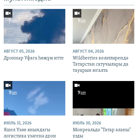
АВГУСТ 05, 2026
АВГУСТ 04, 2026
Дроннар Уфага һөҗүм итте
Wildberries келәтләрендә
Татарстан сатучылары да
тауарын югалта
ИЮЛЬ 31, 2026
ИЮЛЬ 30, 2026
Яшел Үзән янындагы
Монреальдә "Татар аланы"
логистика үзәгенә дрон
узды