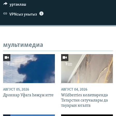
уртаклаш
VPNсыз укыгыз
мультимедиа
АВГУСТ 05, 2026
АВГУСТ 04, 2026
Дроннар Уфага һөҗүм итте
Wildberries келәтләрендә
Татарстан сатучылары да
тауарын югалта