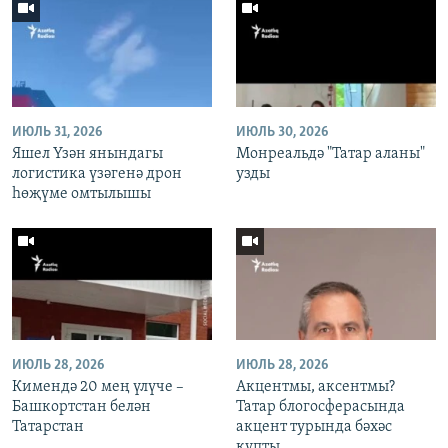
ИЮЛЬ 31, 2026
ИЮЛЬ 30, 2026
Яшел Үзән янындагы
Монреальдә "Татар аланы"
логистика үзәгенә дрон
узды
һөҗүме омтылышы
ИЮЛЬ 28, 2026
ИЮЛЬ 28, 2026
Кимендә 20 мең үлүче –
Акцентмы, аксентмы?
Башкортстан белән
Татар блогосферасында
Татарстан
акцент турында бәхәс
купты