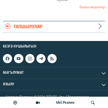
башка видеолар
ТАПШЫРУЛАР
БЕЗГӘ КУШЫЛЫГЫЗ!
МӘГЪЛҮМАТ
ЯЗЫЛУ
Азатлык Радиосы © 2026 RFE/RL, Inc. | Бар хокуклар
сакланган
Idel.Реалии