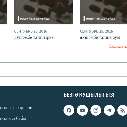
СЕНТЯБРЬ 26, 2016
СЕНТЯБРЬ 25, 2016
дүшәмбе тапшыруы
якшәмбе тапшыруы
башка ви
БЕЗГӘ КУШЫЛЫГЫЗ!
диосы хәбәрләре
диосы әсбабы