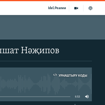
Idel.Реалии
Илшат Нәҗипов
УРНАШТЫРУ КОДЫ
able
6:53