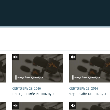
СЕНТЯБРЬ 29, 2016
СЕНТЯБРЬ 28, 2016
пәнҗешәмбе тапшыруы
чәршәмбе тапшыруы