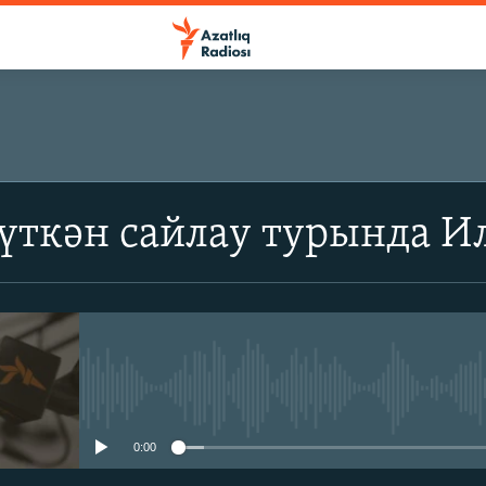
 үткән сайлау турында 
No media source currently avail
0:00