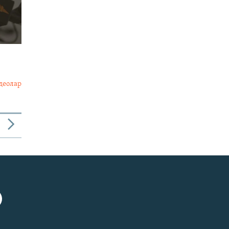
деолар