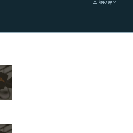
йөкләү
УРНАШТЫРУ КОДЫ