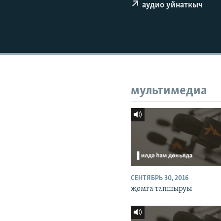
ДИНИ ТОРМЫШ
аудио уйнаткыч
ПӘРӘВЕЗ
ФӘН-ФӘСМӘТӘН
КИНОХАНӘ
мультимедиа
СЕНТЯБРЬ 30, 2016
җомга тапшыруы