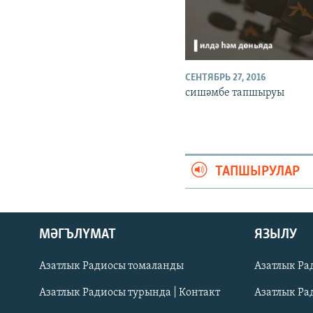
СЕНТЯБРЬ 27, 2016
сишәмбе тапшыруы
ТАПШЫРУЛАР
ӘЙДӘ ONLINE
МӘГЪЛҮМАТ
ЯЗЫЛУ
IDEL.РЕАЛИИ
Азатлык Радиосы томаланды
Азатлык Ра
БЕЗГӘ КУШЫЛЫГЫЗ!
Азатлык Радиосы турында | Контакт
Азатлык Ра