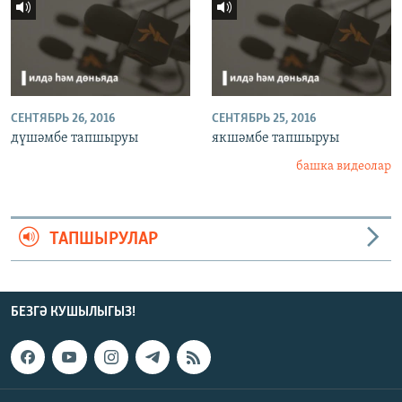
СЕНТЯБРЬ 26, 2016
СЕНТЯБРЬ 25, 2016
дүшәмбе тапшыруы
якшәмбе тапшыруы
башка видеолар
ТАПШЫРУЛАР
БЕЗГӘ КУШЫЛЫГЫЗ!