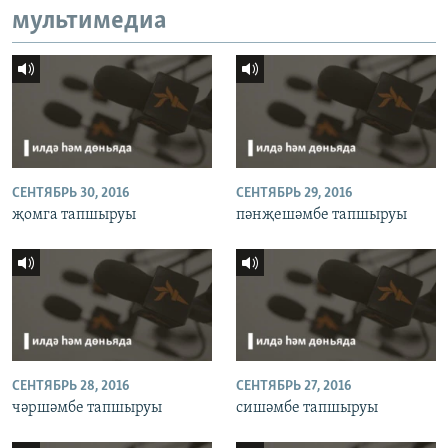
мультимедиа
СЕНТЯБРЬ 30, 2016
СЕНТЯБРЬ 29, 2016
җомга тапшыруы
пәнҗешәмбе тапшыруы
СЕНТЯБРЬ 28, 2016
СЕНТЯБРЬ 27, 2016
чәршәмбе тапшыруы
сишәмбе тапшыруы