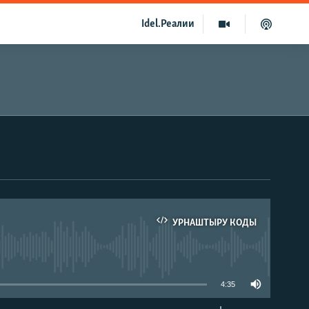
Idel.Реалии
УРНАШТЫРУ КОДЫ
able
4:35