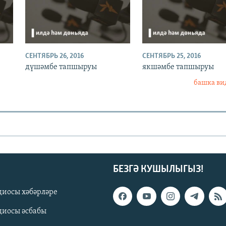
СЕНТЯБРЬ 26, 2016
СЕНТЯБРЬ 25, 2016
дүшәмбе тапшыруы
якшәмбе тапшыруы
башка ви
БЕЗГӘ КУШЫЛЫГЫЗ!
диосы хәбәрләре
диосы әсбабы