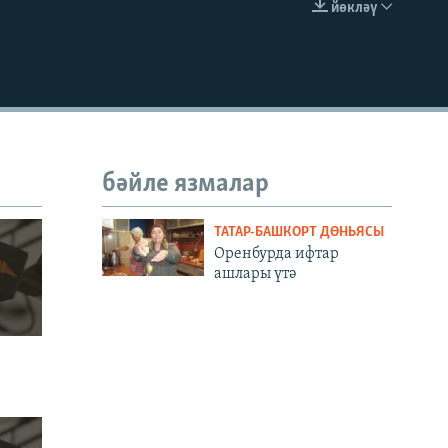
йөкләү
УРНАШТЫРУ КОДЫ
бәйле язмалар
ТАТАР-БАШКОРТ ДӨНЬЯСЫ
Оренбурда ифтар
ашлары үтә