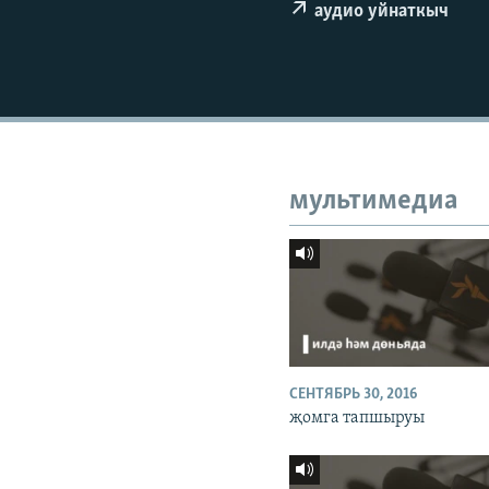
ДИНИ ТОРМЫШ
аудио уйнаткыч
ПӘРӘВЕЗ
ФӘН-ФӘСМӘТӘН
КИНОХАНӘ
мультимедиа
СЕНТЯБРЬ 30, 2016
җомга тапшыруы