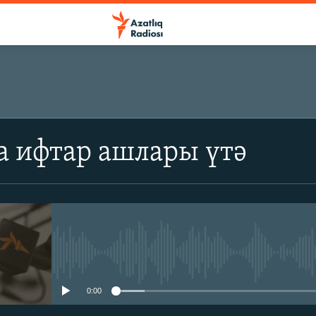
а ифтар ашлары үтә
No media source currently avail
0:00