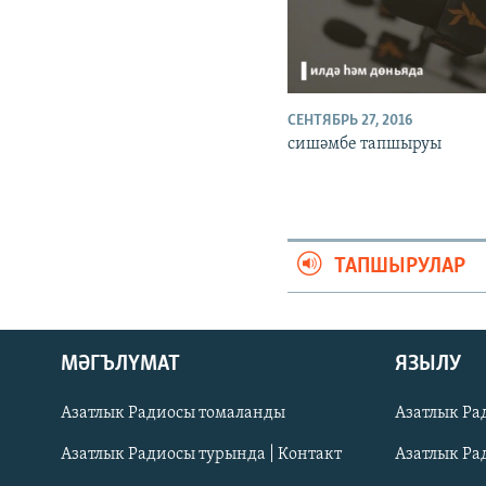
СЕНТЯБРЬ 27, 2016
сишәмбе тапшыруы
ТАПШЫРУЛАР
ӘЙДӘ ONLINE
МӘГЪЛҮМАТ
ЯЗЫЛУ
IDEL.РЕАЛИИ
Азатлык Радиосы томаланды
Азатлык Ра
БЕЗГӘ КУШЫЛЫГЫЗ!
Азатлык Радиосы турында | Контакт
Азатлык Ра