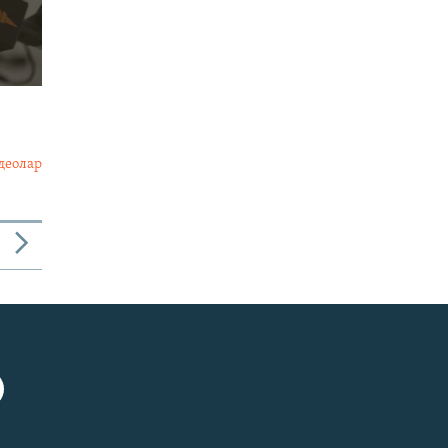
деолар