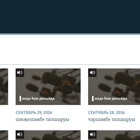
СЕНТЯБРЬ 29, 2016
СЕНТЯБРЬ 28, 2016
пәнҗешәмбе тапшыруы
чәршәмбе тапшыруы