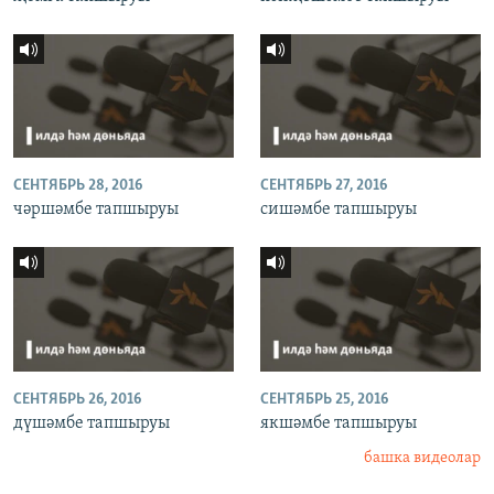
СЕНТЯБРЬ 28, 2016
СЕНТЯБРЬ 27, 2016
чәршәмбе тапшыруы
сишәмбе тапшыруы
СЕНТЯБРЬ 26, 2016
СЕНТЯБРЬ 25, 2016
дүшәмбе тапшыруы
якшәмбе тапшыруы
башка видеолар