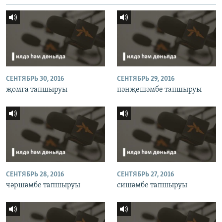
СЕНТЯБРЬ 30, 2016
СЕНТЯБРЬ 29, 2016
җомга тапшыруы
пәнҗешәмбе тапшыруы
СЕНТЯБРЬ 28, 2016
СЕНТЯБРЬ 27, 2016
чәршәмбе тапшыруы
сишәмбе тапшыруы