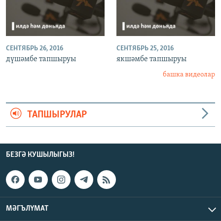
СЕНТЯБРЬ 26, 2016
СЕНТЯБРЬ 25, 2016
дүшәмбе тапшыруы
якшәмбе тапшыруы
башка видеолар
ТАПШЫРУЛАР
БЕЗГӘ КУШЫЛЫГЫЗ!
МӘГЪЛҮМАТ