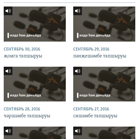
СЕНТЯБРЬ 30, 2016
СЕНТЯБРЬ 29, 2016
җомга тапшыруы
пәнҗешәмбе тапшыруы
СЕНТЯБРЬ 28, 2016
СЕНТЯБРЬ 27, 2016
чәршәмбе тапшыруы
сишәмбе тапшыруы