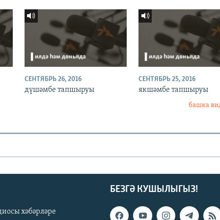
СЕНТЯБРЬ 26, 2016
СЕНТЯБРЬ 25, 2016
дүшәмбе тапшыруы
якшәмбе тапшыруы
башка ви
БЕЗГӘ КУШЫЛЫГЫЗ!
диосы хәбәрләре