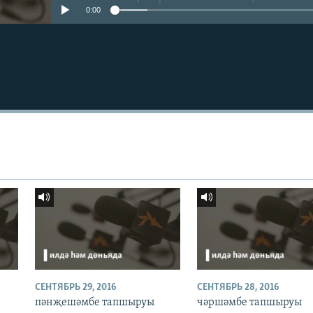
0:00
СЕНТЯБРЬ 29, 2016
СЕНТЯБРЬ 28, 2016
пәнҗешәмбе тапшыруы
чәршәмбе тапшыруы