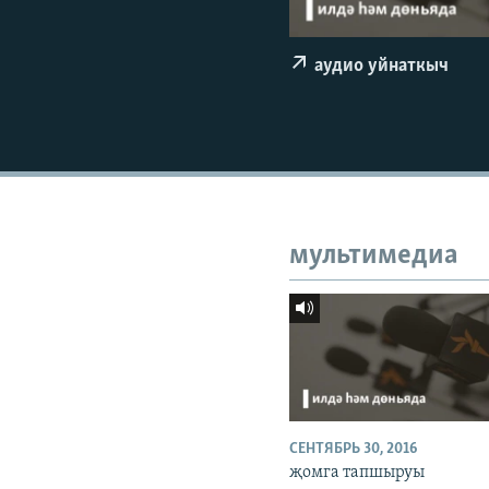
ДИНИ ТОРМЫШ
ПӘРӘВЕЗ
аудио уйнаткыч
ФӘН-ФӘСМӘТӘН
КИНОХАНӘ
мультимедиа
СЕНТЯБРЬ 30, 2016
җомга тапшыруы