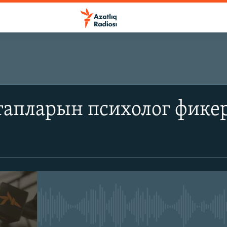
тапларын психолог фике
No media source currently avail