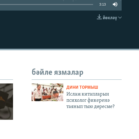
3:13
йөкләү
УРНАШТЫРУ КОДЫ
бәйле язмалар
ДИНИ ТОРМЫШ
Ислам китапларын
психолог фикеренә
таянып тыю дөресме?