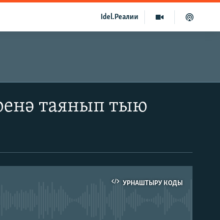
Idel.Реалии
ренә таянып тыю
УРНАШТЫРУ КОДЫ
able