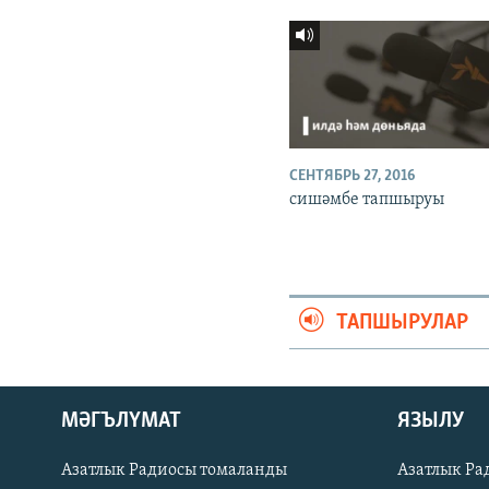
СЕНТЯБРЬ 27, 2016
сишәмбе тапшыруы
ТАПШЫРУЛАР
ӘЙДӘ ONLINE
МӘГЪЛҮМАТ
ЯЗЫЛУ
IDEL.РЕАЛИИ
Азатлык Радиосы томаланды
Азатлык Ра