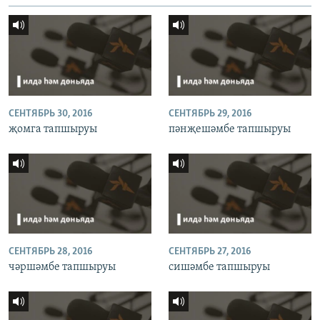
СЕНТЯБРЬ 30, 2016
СЕНТЯБРЬ 29, 2016
җомга тапшыруы
пәнҗешәмбе тапшыруы
СЕНТЯБРЬ 28, 2016
СЕНТЯБРЬ 27, 2016
чәршәмбе тапшыруы
сишәмбе тапшыруы