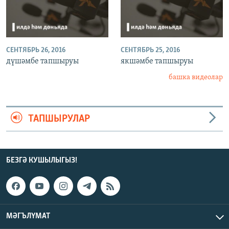
СЕНТЯБРЬ 26, 2016
СЕНТЯБРЬ 25, 2016
дүшәмбе тапшыруы
якшәмбе тапшыруы
башка видеолар
ТАПШЫРУЛАР
БЕЗГӘ КУШЫЛЫГЫЗ!
МӘГЪЛҮМАТ