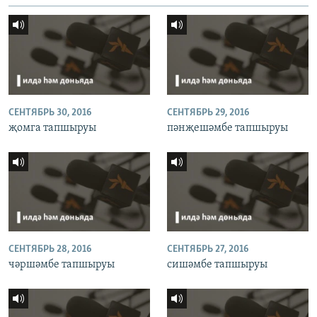
СЕНТЯБРЬ 30, 2016
СЕНТЯБРЬ 29, 2016
җомга тапшыруы
пәнҗешәмбе тапшыруы
СЕНТЯБРЬ 28, 2016
СЕНТЯБРЬ 27, 2016
чәршәмбе тапшыруы
сишәмбе тапшыруы