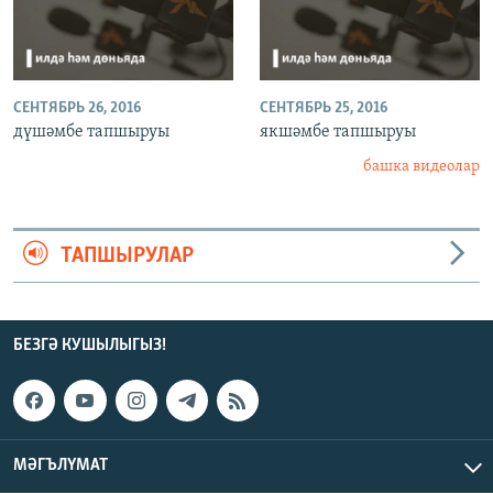
СЕНТЯБРЬ 26, 2016
СЕНТЯБРЬ 25, 2016
дүшәмбе тапшыруы
якшәмбе тапшыруы
башка видеолар
ТАПШЫРУЛАР
БЕЗГӘ КУШЫЛЫГЫЗ!
МӘГЪЛҮМАТ