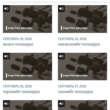
СЕНТЯБРЬ 30, 2016
СЕНТЯБРЬ 29, 2016
җомга тапшыруы
пәнҗешәмбе тапшыруы
СЕНТЯБРЬ 28, 2016
СЕНТЯБРЬ 27, 2016
чәршәмбе тапшыруы
сишәмбе тапшыруы