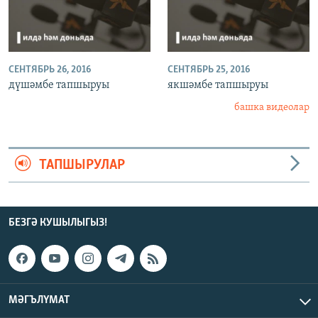
СЕНТЯБРЬ 26, 2016
СЕНТЯБРЬ 25, 2016
дүшәмбе тапшыруы
якшәмбе тапшыруы
башка видеолар
ТАПШЫРУЛАР
БЕЗГӘ КУШЫЛЫГЫЗ!
МӘГЪЛҮМАТ