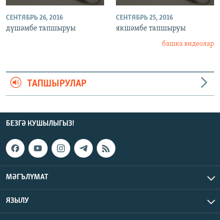
СЕНТЯБРЬ 26, 2016
СЕНТЯБРЬ 25, 2016
дүшәмбе тапшыруы
якшәмбе тапшыруы
башка видеолар
ТАПШЫРУЛАР
БЕЗГӘ КУШЫЛЫГЫЗ!
МӘГЪЛҮМАТ
ЯЗЫЛУ