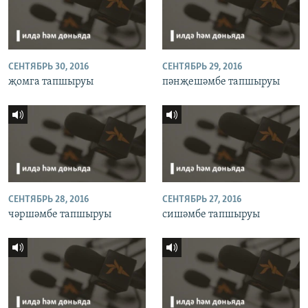
СЕНТЯБРЬ 30, 2016
СЕНТЯБРЬ 29, 2016
җомга тапшыруы
пәнҗешәмбе тапшыруы
СЕНТЯБРЬ 28, 2016
СЕНТЯБРЬ 27, 2016
чәршәмбе тапшыруы
сишәмбе тапшыруы