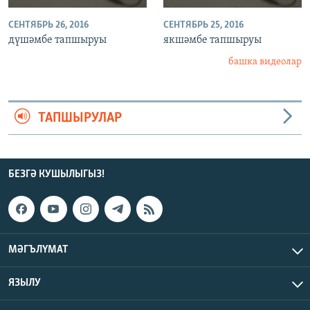
СЕНТЯБРЬ 26, 2016
СЕНТЯБРЬ 25, 2016
дүшәмбе тапшыруы
якшәмбе тапшыруы
башка видеолар
ТАПШЫРУЛАР
БЕЗГӘ КУШЫЛЫГЫЗ!
МӘГЪЛҮМАТ
ЯЗЫЛУ