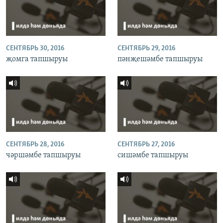
СЕНТЯБРЬ 30, 2016
СЕНТЯБРЬ 29, 2016
җомга тапшыруы
пәнҗешәмбе тапшыруы
СЕНТЯБРЬ 28, 2016
СЕНТЯБРЬ 27, 2016
чәршәмбе тапшыруы
сишәмбе тапшыруы