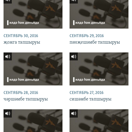
СЕНТЯБРЬ 30, 2016
СЕНТЯБРЬ 29, 2016
җомга тапшыруы
пәнҗешәмбе тапшыруы
СЕНТЯБРЬ 28, 2016
СЕНТЯБРЬ 27, 2016
чәршәмбе тапшыруы
сишәмбе тапшыруы