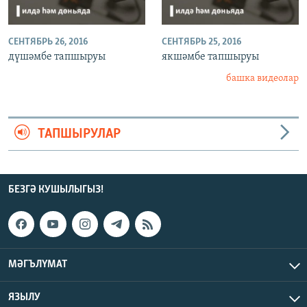
СЕНТЯБРЬ 26, 2016
СЕНТЯБРЬ 25, 2016
дүшәмбе тапшыруы
якшәмбе тапшыруы
башка видеолар
ТАПШЫРУЛАР
БЕЗГӘ КУШЫЛЫГЫЗ!
МӘГЪЛҮМАТ
ЯЗЫЛУ