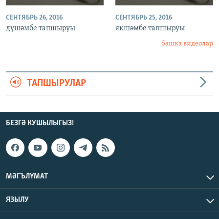
СЕНТЯБРЬ 26, 2016
СЕНТЯБРЬ 25, 2016
дүшәмбе тапшыруы
якшәмбе тапшыруы
башка видеолар
ТАПШЫРУЛАР
БЕЗГӘ КУШЫЛЫГЫЗ!
МӘГЪЛҮМАТ
ЯЗЫЛУ