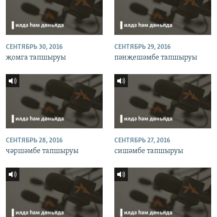
СЕНТЯБРЬ 30, 2016
СЕНТЯБРЬ 29, 2016
җомга тапшыруы
пәнҗешәмбе тапшыруы
СЕНТЯБРЬ 28, 2016
СЕНТЯБРЬ 27, 2016
чәршәмбе тапшыруы
сишәмбе тапшыруы