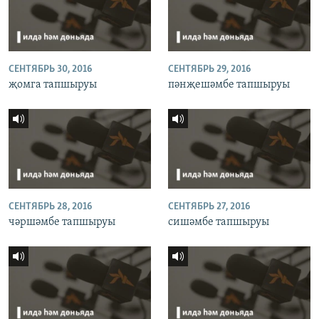
СЕНТЯБРЬ 30, 2016
СЕНТЯБРЬ 29, 2016
җомга тапшыруы
пәнҗешәмбе тапшыруы
СЕНТЯБРЬ 28, 2016
СЕНТЯБРЬ 27, 2016
чәршәмбе тапшыруы
сишәмбе тапшыруы