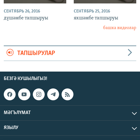
СЕНТЯБРЬ 26, 2016
СЕНТЯБРЬ 25, 2016
дүшәмбе тапшыруы
якшәмбе тапшыруы
башка видеолар
ТАПШЫРУЛАР
БЕЗГӘ КУШЫЛЫГЫЗ!
МӘГЪЛҮМАТ
ЯЗЫЛУ