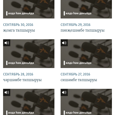
СЕНТЯБРЬ 30, 2016
СЕНТЯБРЬ 29, 2016
җомга тапшыруы
пәнҗешәмбе тапшыруы
СЕНТЯБРЬ 28, 2016
СЕНТЯБРЬ 27, 2016
чәршәмбе тапшыруы
сишәмбе тапшыруы