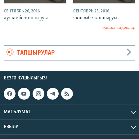
СЕНТЯБРЬ 26, 2016
СЕНТЯБРЬ 25, 2016
дүшәмбе тапшыруы
якшәмбе тапшыруы
башка видеолар
ТАПШЫРУЛАР
БЕЗГӘ КУШЫЛЫГЫЗ!
МӘГЪЛҮМАТ
ЯЗЫЛУ