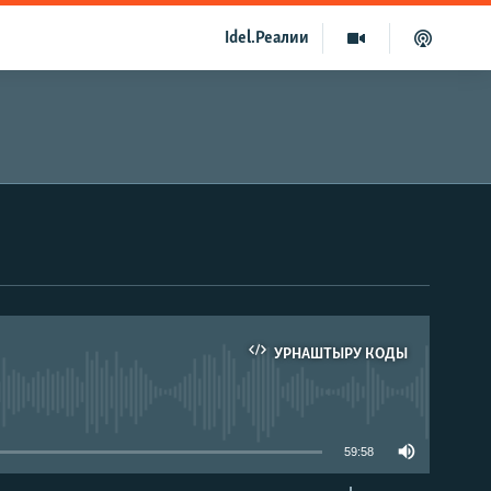
Idel.Реалии
УРНАШТЫРУ КОДЫ
able
59:58