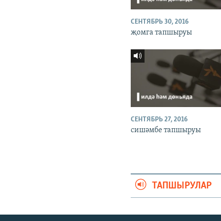
СЕНТЯБРЬ 30, 2016
җомга тапшыруы
СЕНТЯБРЬ 27, 2016
сишәмбе тапшыруы
ТАПШЫРУЛАР