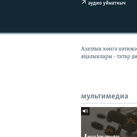
ДИНИ ТОРМЫШ
аудио уйнаткыч
ПӘРӘВЕЗ
ФӘН-ФӘСМӘТӘН
КИНОХАНӘ
Азатлык көнгә нәтиҗә
яңалыклары - татар 
мультимедиа