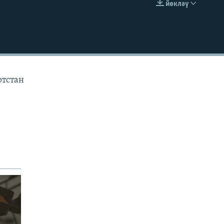
йөкләү
УРНАШТЫРУ КОДЫ
ртстан