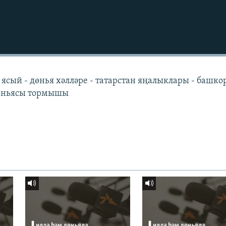
 ясый - дөнья хәлләре - татарстан яңалыклары - башко
дөньясы тормышы