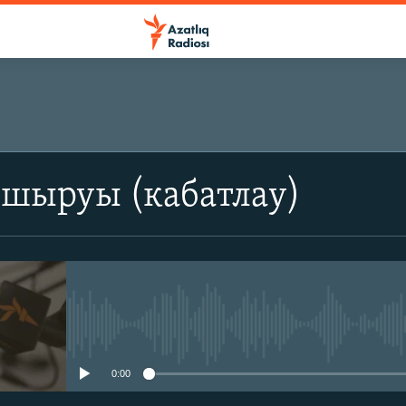
пшыруы (кабатлау)
No media source currently avail
0:00