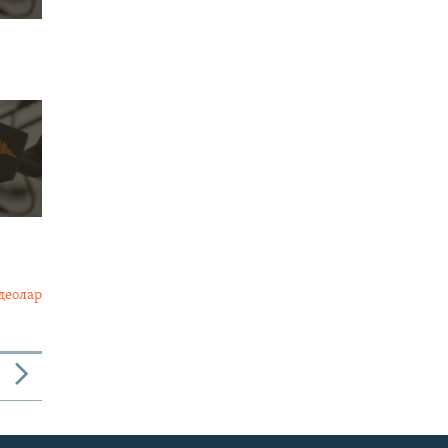
деолар