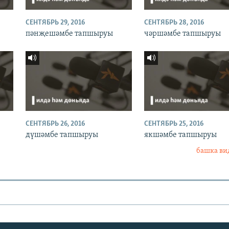
СЕНТЯБРЬ 29, 2016
СЕНТЯБРЬ 28, 2016
пәнҗешәмбе тапшыруы
чәршәмбе тапшыруы
СЕНТЯБРЬ 26, 2016
СЕНТЯБРЬ 25, 2016
дүшәмбе тапшыруы
якшәмбе тапшыруы
башка ви