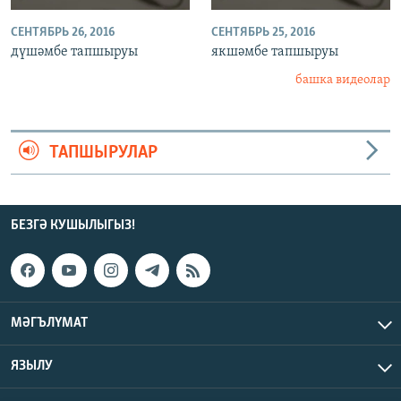
СЕНТЯБРЬ 26, 2016
СЕНТЯБРЬ 25, 2016
дүшәмбе тапшыруы
якшәмбе тапшыруы
башка видеолар
ТАПШЫРУЛАР
БЕЗГӘ КУШЫЛЫГЫЗ!
МӘГЪЛҮМАТ
ЯЗЫЛУ