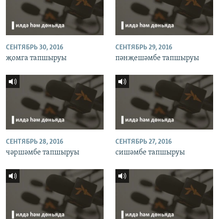
СЕНТЯБРЬ 30, 2016
СЕНТЯБРЬ 29, 2016
җомга тапшыруы
пәнҗешәмбе тапшыруы
СЕНТЯБРЬ 28, 2016
СЕНТЯБРЬ 27, 2016
чәршәмбе тапшыруы
сишәмбе тапшыруы