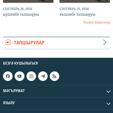
СЕНТЯБРЬ 26, 2016
СЕНТЯБРЬ 25, 2016
дүшәмбе тапшыруы
якшәмбе тапшыруы
башка видеолар
ТАПШЫРУЛАР
БЕЗГӘ КУШЫЛЫГЫЗ!
МӘГЪЛҮМАТ
ЯЗЫЛУ