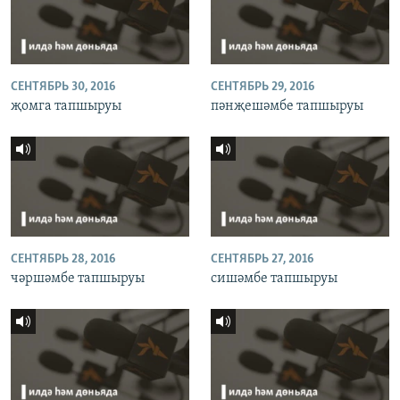
СЕНТЯБРЬ 30, 2016
СЕНТЯБРЬ 29, 2016
җомга тапшыруы
пәнҗешәмбе тапшыруы
СЕНТЯБРЬ 28, 2016
СЕНТЯБРЬ 27, 2016
чәршәмбе тапшыруы
сишәмбе тапшыруы