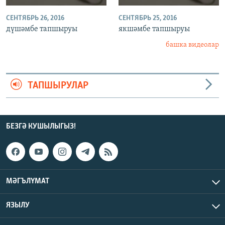
СЕНТЯБРЬ 26, 2016
СЕНТЯБРЬ 25, 2016
дүшәмбе тапшыруы
якшәмбе тапшыруы
башка видеолар
ТАПШЫРУЛАР
БЕЗГӘ КУШЫЛЫГЫЗ!
МӘГЪЛҮМАТ
ЯЗЫЛУ