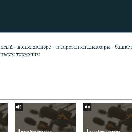
 ясый - дөнья хәлләре - татарстан яңалыклары - башко
дөньясы тормышы