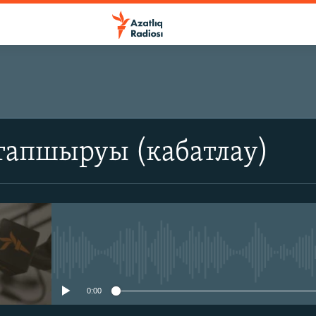
тапшыруы (кабатлау)
No media source currently avail
0:00