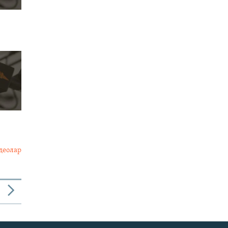
деолар