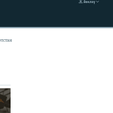
йөкләү
УРНАШТЫРУ КОДЫ
ртстан