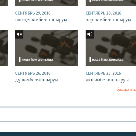
СЕНТЯБРЬ 29, 2016
СЕНТЯБРЬ 28, 2016
пәнҗешәмбе тапшыруы
чәршәмбе тапшыруы
СЕНТЯБРЬ 26, 2016
СЕНТЯБРЬ 25, 2016
дүшәмбе тапшыруы
якшәмбе тапшыруы
башка ви