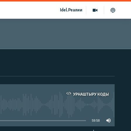
Idel.Реалии
УРНАШТЫРУ КОДЫ
able
59:58