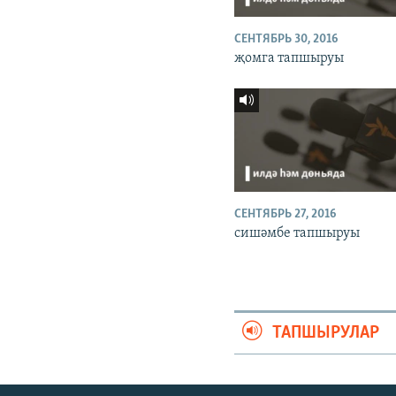
СЕНТЯБРЬ 30, 2016
җомга тапшыруы
СЕНТЯБРЬ 27, 2016
сишәмбе тапшыруы
ТАПШЫРУЛАР