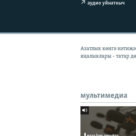
ДИНИ ТОРМЫШ
аудио уйнаткыч
ПӘРӘВЕЗ
ФӘН-ФӘСМӘТӘН
КИНОХАНӘ
Азатлык көнгә нәтиҗә
яңалыклары - татар 
мультимедиа