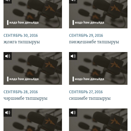
СЕНТЯБРЬ 30, 2016
СЕНТЯБРЬ 29, 2016
җомга тапшыруы
пәнҗешәмбе тапшыруы
СЕНТЯБРЬ 28, 2016
СЕНТЯБРЬ 27, 2016
чәршәмбе тапшыруы
сишәмбе тапшыруы