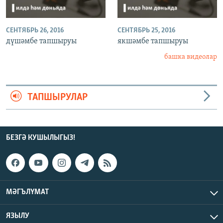
СЕНТЯБРЬ 26, 2016
СЕНТЯБРЬ 25, 2016
дүшәмбе тапшыруы
якшәмбе тапшыруы
башка видеолар
ТАПШЫРУЛАР
БЕЗГӘ КУШЫЛЫГЫЗ!
МӘГЪЛҮМАТ
ЯЗЫЛУ