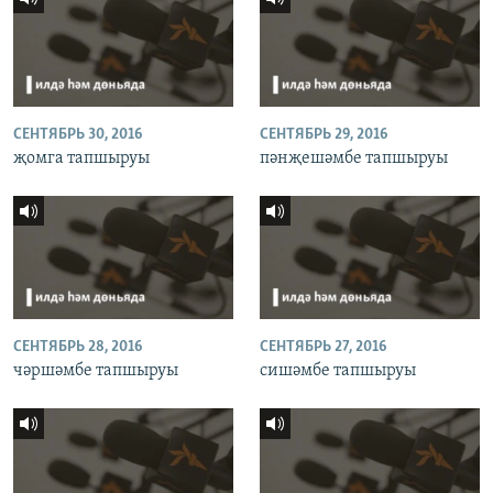
СЕНТЯБРЬ 30, 2016
СЕНТЯБРЬ 29, 2016
җомга тапшыруы
пәнҗешәмбе тапшыруы
СЕНТЯБРЬ 28, 2016
СЕНТЯБРЬ 27, 2016
чәршәмбе тапшыруы
сишәмбе тапшыруы