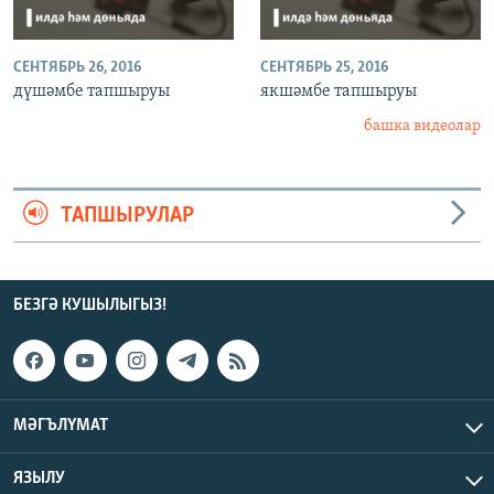
СЕНТЯБРЬ 26, 2016
СЕНТЯБРЬ 25, 2016
дүшәмбе тапшыруы
якшәмбе тапшыруы
башка видеолар
ТАПШЫРУЛАР
БЕЗГӘ КУШЫЛЫГЫЗ!
МӘГЪЛҮМАТ
ЯЗЫЛУ