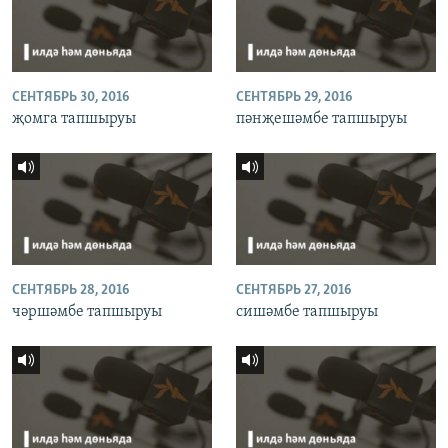
СЕНТЯБРЬ 30, 2016
СЕНТЯБРЬ 29, 2016
җомга тапшыруы
пәнҗешәмбе тапшыруы
СЕНТЯБРЬ 28, 2016
СЕНТЯБРЬ 27, 2016
чәршәмбе тапшыруы
сишәмбе тапшыруы