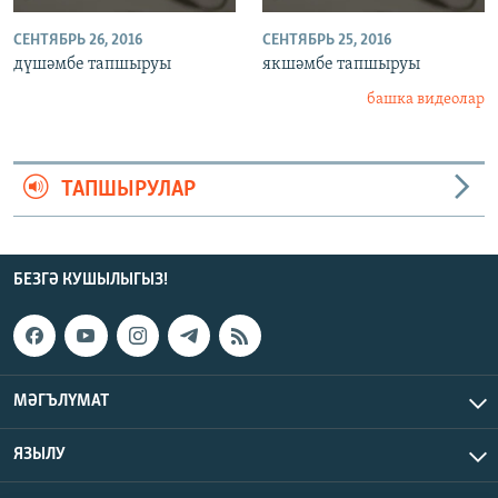
СЕНТЯБРЬ 26, 2016
СЕНТЯБРЬ 25, 2016
дүшәмбе тапшыруы
якшәмбе тапшыруы
башка видеолар
ТАПШЫРУЛАР
БЕЗГӘ КУШЫЛЫГЫЗ!
МӘГЪЛҮМАТ
ЯЗЫЛУ