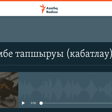
бе тапшыруы (кабатлау
No media source currently avail
0:00