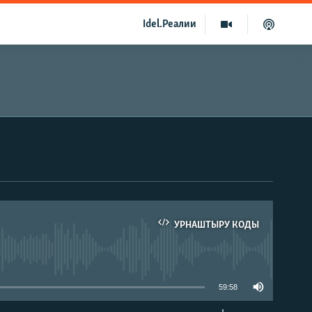
Idel.Реалии
)
УРНАШТЫРУ КОДЫ
able
59:58