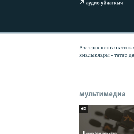
ДИНИ ТОРМЫШ
аудио уйнаткыч
ПӘРӘВЕЗ
ФӘН-ФӘСМӘТӘН
КИНОХАНӘ
Азатлык көнгә нәтиҗә
яңалыклары - татар 
мультимедиа