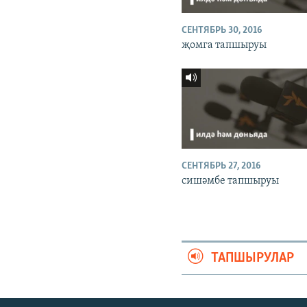
СЕНТЯБРЬ 30, 2016
җомга тапшыруы
СЕНТЯБРЬ 27, 2016
сишәмбе тапшыруы
ТАПШЫРУЛАР