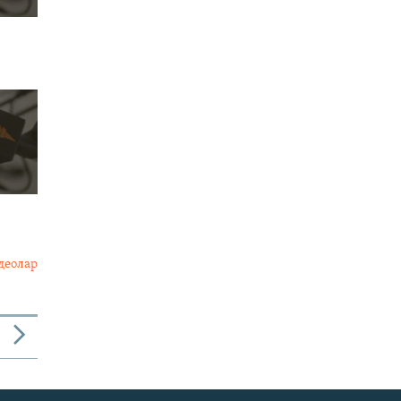
деолар