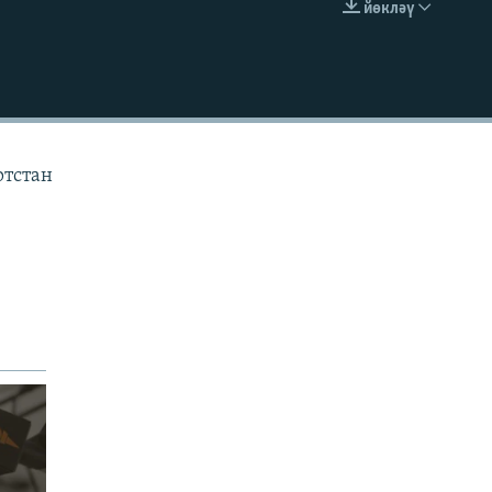
йөкләү
УРНАШТЫРУ КОДЫ
ртстан