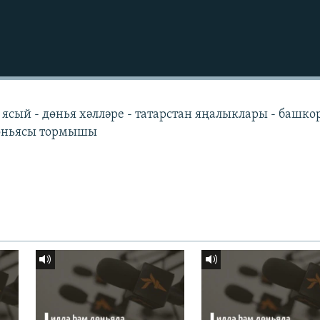
 ясый - дөнья хәлләре - татарстан яңалыклары - башко
дөньясы тормышы