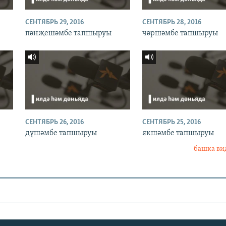
СЕНТЯБРЬ 29, 2016
СЕНТЯБРЬ 28, 2016
пәнҗешәмбе тапшыруы
чәршәмбе тапшыруы
СЕНТЯБРЬ 26, 2016
СЕНТЯБРЬ 25, 2016
дүшәмбе тапшыруы
якшәмбе тапшыруы
башка ви