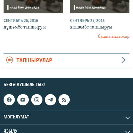
СЕНТЯБРЬ 26, 2016
СЕНТЯБРЬ 25, 2016
дүшәмбе тапшыруы
якшәмбе тапшыруы
башка видеолар
ТАПШЫРУЛАР
БЕЗГӘ КУШЫЛЫГЫЗ!
МӘГЪЛҮМАТ
ЯЗЫЛУ