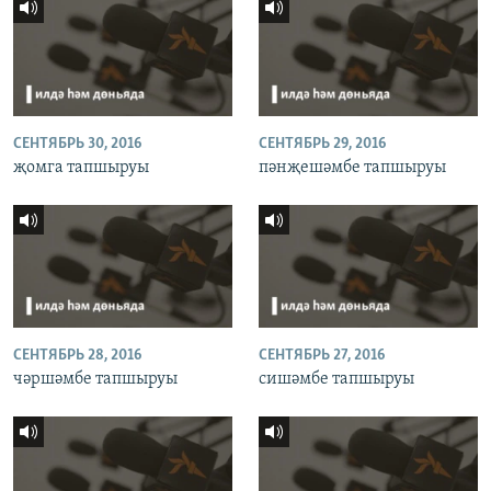
СЕНТЯБРЬ 30, 2016
СЕНТЯБРЬ 29, 2016
җомга тапшыруы
пәнҗешәмбе тапшыруы
СЕНТЯБРЬ 28, 2016
СЕНТЯБРЬ 27, 2016
чәршәмбе тапшыруы
сишәмбе тапшыруы