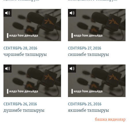
СЕНТЯБРЬ 28, 2016
СЕНТЯБРЬ 27, 2016
чәршәмбе тапшыруы
сишәмбе тапшыруы
СЕНТЯБРЬ 26, 2016
СЕНТЯБРЬ 25, 2016
дүшәмбе тапшыруы
якшәмбе тапшыруы
башка видеолар