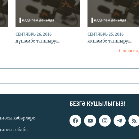
СЕНТЯБРЬ 26, 2016
СЕНТЯБРЬ 25, 2016
дүшәмбе тапшыруы
якшәмбе тапшыруы
башка ви
БЕЗГӘ КУШЫЛЫГЫЗ!
диосы хәбәрләре
диосы әсбабы