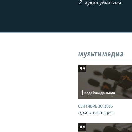
ДИНИ ТОРМЫШ
аудио уйнаткыч
ПӘРӘВЕЗ
ФӘН-ФӘСМӘТӘН
КИНОХАНӘ
мультимедиа
СЕНТЯБРЬ 30, 2016
җомга тапшыруы