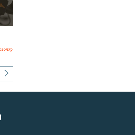
деолар