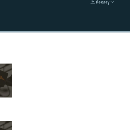
йөкләү
УРНАШТЫРУ КОДЫ