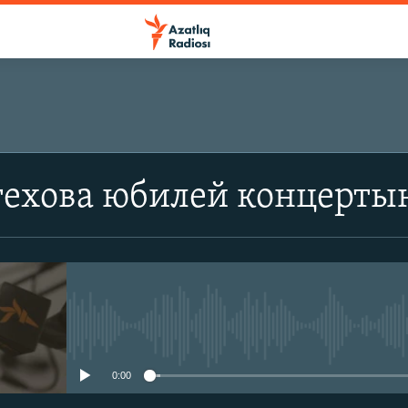
техова юбилей концерты
No media source currently avail
0:00