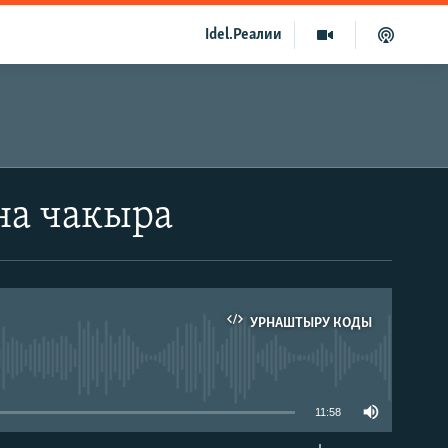
Idel.Реалии
на чакыра
УРНАШТЫРУ КОДЫ
able
11:58