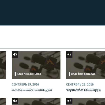
СЕНТЯБРЬ 29, 2016
СЕНТЯБРЬ 28, 2016
пәнҗешәмбе тапшыруы
чәршәмбе тапшыруы