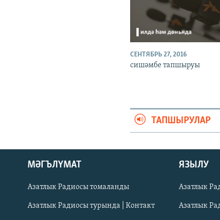
СЕНТЯБРЬ 27, 2016
сишәмбе тапшыруы
ТАПШЫРУЛАР
ӘЙДӘ ONLINE
МӘГЪЛҮМАТ
ЯЗЫЛУ
IDEL.РЕАЛИИ
Азатлык Радиосы томаланды
Азатлык Ра
БЕЗГӘ КУШЫЛЫГЫЗ!
Азатлык Радиосы турында | Контакт
Азатлык Ра