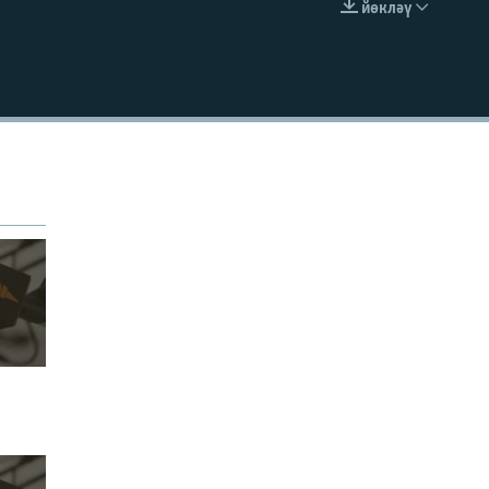
йөкләү
УРНАШТЫРУ КОДЫ