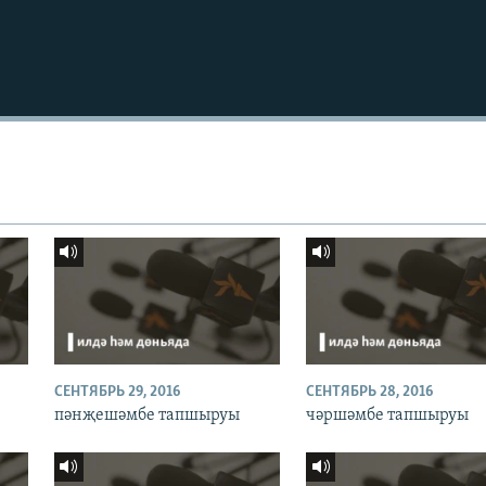
СЕНТЯБРЬ 29, 2016
СЕНТЯБРЬ 28, 2016
пәнҗешәмбе тапшыруы
чәршәмбе тапшыруы