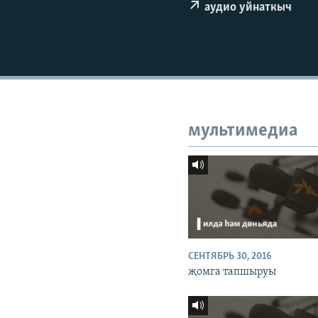
ДИНИ ТОРМЫШ
аудио уйнаткыч
ПӘРӘВЕЗ
ФӘН-ФӘСМӘТӘН
КИНОХАНӘ
мультимедиа
СЕНТЯБРЬ 30, 2016
җомга тапшыруы