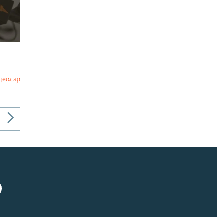
деолар