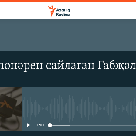
өнәрен сайлаган Габҗәл
No media source currently avail
0:00