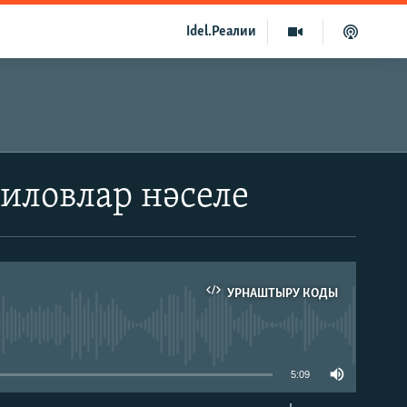
Idel.Реалии
иловлар нәселе
УРНАШТЫРУ КОДЫ
able
5:09