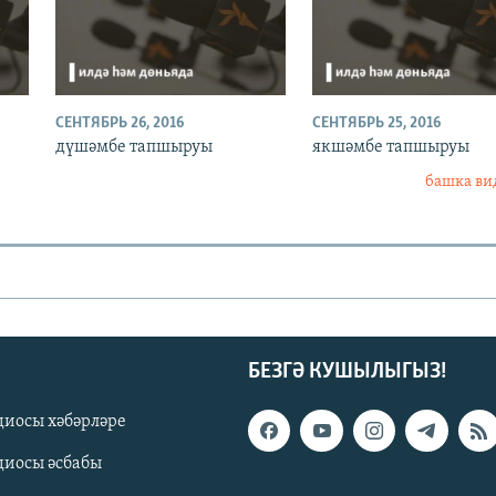
СЕНТЯБРЬ 26, 2016
СЕНТЯБРЬ 25, 2016
дүшәмбе тапшыруы
якшәмбе тапшыруы
башка ви
БЕЗГӘ КУШЫЛЫГЫЗ!
диосы хәбәрләре
диосы әсбабы