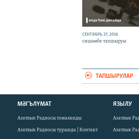
СЕНТЯБРЬ 27, 2016
сишәмбе тапшыруы
ТАПШЫРУЛАР
ӘЙДӘ ONLINE
МӘГЪЛҮМАТ
ЯЗЫЛУ
IDEL.РЕАЛИИ
Азатлык Радиосы томаланды
Азатлык Ра
БЕЗГӘ КУШЫЛЫГЫЗ!
Азатлык Радиосы турында | Контакт
Азатлык Ра