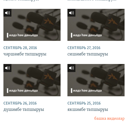
СЕНТЯБРЬ 28, 2016
СЕНТЯБРЬ 27, 2016
чәршәмбе тапшыруы
сишәмбе тапшыруы
СЕНТЯБРЬ 26, 2016
СЕНТЯБРЬ 25, 2016
дүшәмбе тапшыруы
якшәмбе тапшыруы
башка видеолар