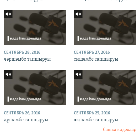
СЕНТЯБРЬ 28, 2016
СЕНТЯБРЬ 27, 2016
чәршәмбе тапшыруы
сишәмбе тапшыруы
СЕНТЯБРЬ 26, 2016
СЕНТЯБРЬ 25, 2016
дүшәмбе тапшыруы
якшәмбе тапшыруы
башка видеолар