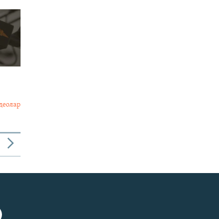
деолар