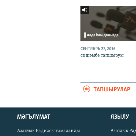
СЕНТЯБРЬ 27, 2016
сишәмбе тапшыруы
ТАПШЫРУЛАР
ӘЙДӘ ONLINE
МӘГЪЛҮМАТ
ЯЗЫЛУ
IDEL.РЕАЛИИ
Азатлык Радиосы томаланды
Азатлык Ра