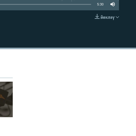
5:30
йөкләү
УРНАШТЫРУ КОДЫ