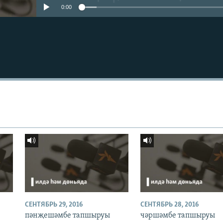
0:00
СЕНТЯБРЬ 29, 2016
СЕНТЯБРЬ 28, 2016
пәнҗешәмбе тапшыруы
чәршәмбе тапшыруы