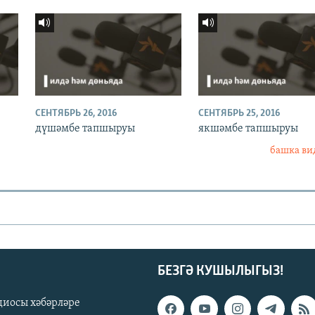
СЕНТЯБРЬ 26, 2016
СЕНТЯБРЬ 25, 2016
дүшәмбе тапшыруы
якшәмбе тапшыруы
башка ви
БЕЗГӘ КУШЫЛЫГЫЗ!
диосы хәбәрләре