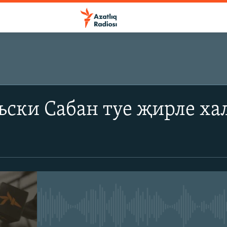
ски Сабан туе җирле ха
No media source currently avail