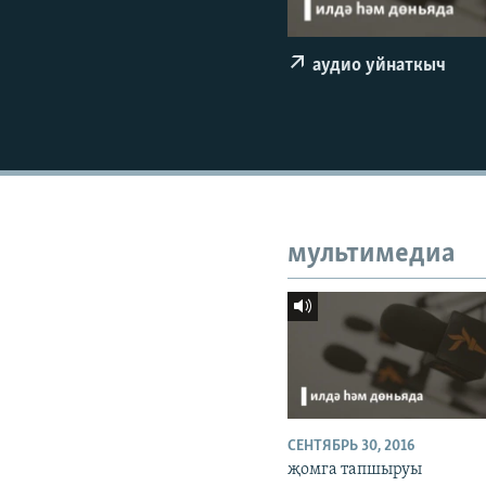
ДИНИ ТОРМЫШ
ПӘРӘВЕЗ
аудио уйнаткыч
ФӘН-ФӘСМӘТӘН
КИНОХАНӘ
мультимедиа
СЕНТЯБРЬ 30, 2016
җомга тапшыруы