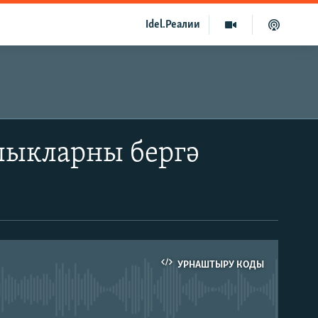
Idel.Реалии
лыкларны бергә
УРНАШТЫРУ КОДЫ
able